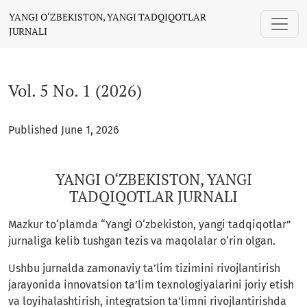
Vol. 5 No. 1 (2026): YANGI O‘ZBEKISTON, YANGI TADQIQOTLAR
YANGI O‘ZBEKISTON, YANGI TADQIQOTLAR
JURNALI
Vol. 5 No. 1 (2026)
Published June 1, 2026
YANGI O‘ZBEKISTON, YANGI
TADQIQOTLAR JURNALI
Mazkur to‘plamda “Yangi O‘zbekiston, yangi tadqiqotlar”
jurnaliga kelib tushgan tezis va maqolalar o‘rin olgan.
Ushbu jurnalda zamonaviy ta’lim tizimini rivojlantirish
jarayonida innovatsion ta’lim texnologiyalarini joriy etish
va loyihalashtirish, integratsion ta’limni rivojlantirishda