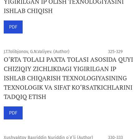
YIGIRILGAN IP OLISH TEXNOLOGIYASINI
ISHLAB CHIQISH
PDF
J.T.Tolibjonov, G.N.Valiyev. (Author)
325-329
O‘RTA TOLALI PAXTA TOLASI ASOSIDA QUYI
CHIZIQIY ZICHLIKDAGI YIGIRILGAN IP
ISHLAB CHIQARISH TEXNOLOGIYASINING
TEXNOLOGIK VA SIFAT KO‘RSATKICHLARINI
TADQIQ ETISH
PDF
Xushvaktov Baxriddin Nuriddin o`g`li (Author)
330-333