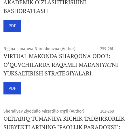
AKADEMIK O‘ZLASHTIRISHINI
BASHORATLASH
PDF
Nigina Ismatova Nuriddinovna (Author)
259-261
VIRTUAL MAKONDA SHARQONA ODOB:
O‘QUVCHILARDA RAQAMLI MADANIYATNI
YUKSALTIRISH STRATEGIYALARI
PDF
Sheraliyev Ziyodullo Mirzatillo o'g'li (Author)
262-268
OLTIARIQ TUMANIDA KICHIK TADBIRKORLIK
SUBYEKTLARINING "FAOLLIK PARADOKSI":