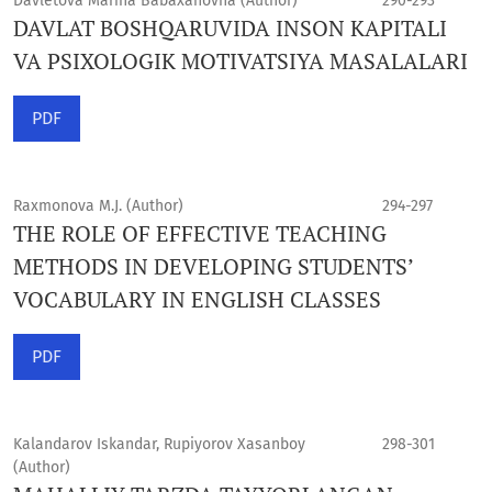
Davletova Marina Babaxanovna (Author)
290-293
DAVLAT BOSHQARUVIDA INSON KAPITALI
VA PSIXOLOGIK MOTIVATSIYA MASALALARI
PDF
Raxmonova M.J. (Author)
294-297
THE ROLE OF EFFECTIVE TEACHING
METHODS IN DEVELOPING STUDENTS’
VOCABULARY IN ENGLISH CLASSES
PDF
Kalandarov Iskandar, Rupiyorov Xasanboy
298-301
(Author)