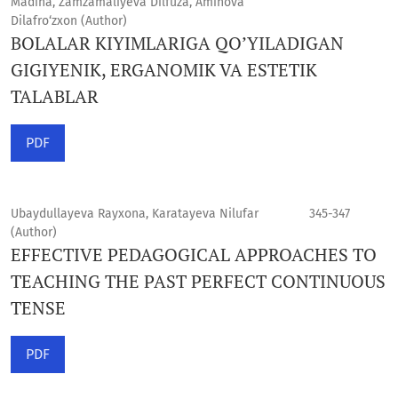
Madina, Zamzamaliyeva Dilfuza, Aminova
Dilafro‘zxon (Author)
BOLALAR KIYIMLARIGA QO’YILADIGAN
GIGIYENIK, ERGANOMIK VA ESTETIK
TALABLAR
PDF
Ubaydullayeva Rayxona, Karatayeva Nilufar
345-347
(Author)
EFFECTIVE PEDAGOGICAL APPROACHES TO
TEACHING THE PAST PERFECT CONTINUOUS
TENSE
PDF