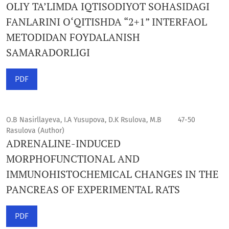
OLIY TA’LIMDA IQTISODIYOT SOHASIDAGI
FANLARINI O‘QITISHDA “2+1” INTERFAOL
METODIDAN FOYDALANISH
SAMARADORLIGI
PDF
O.B Nasirllayeva, I.A Yusupova, D.K Rsulova, M.B
47-50
Rasulova (Author)
ADRENALINE-INDUCED
MORPHOFUNCTIONAL AND
IMMUNOHISTOCHEMICAL CHANGES IN THE
PANCREAS OF EXPERIMENTAL RATS
PDF