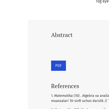
Tog‘aye
Abstract
PDF
References
1. Matematika (10) . Algebra va analiz
muassalari 10-sinfi uchun darslik //