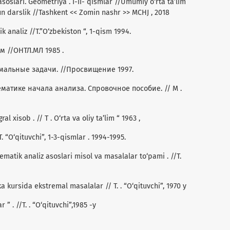
asoslari. Geometriya . I-II- qismlar //Umumiy o‘rta ta’lim
un darslik //Tashkent << Zomin nashr >> MCHJ , 2018
k analiz //T.”O‘zbekiston “, 1-qism 1994.
м //ОНТЛ.МЛ 1985 .
ремальные задачи. //Просвищение 1997.
ематике начала анализа. Спровочное пособие. // M .
l xisob . // T . O‘rta va oliy ta’lim “ 1963 ,
T. “O‘qituvchi”, 1-3-qismlar . 1994-1995.
ematik analiz asoslari misol va masalalar to‘pami . //T.
 kursida ekstremal masalalar // T. . “O‘qituvchi”, 1970 y
” . //T. . “O‘qituvchi”,1985 -y