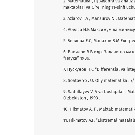
2. Matematika (11) Algebra va analiz 
maktablari va O‘MT ning 11-sinfi uch
3. Azlarov T.A , Mansurov N . Matemati
4. Абелсо И.Б Максимум ва миниму
5. Беляева Е.С, Манахов В.М Екст
6. Вавилов В.В идр. Задачи по мат
“Наука” 1986.
7. Пускунов Н.С “Differensial va integra
8. Soatov Yo . U. Oliy matematika . //
9. Sadullayev V. A va boshqalar . Mat
O‘zbekiston , 1993 .
10. Hikmatov A. F . Maktab matematika
11. Hikmatov A.F. “Ekstremal masalalar 