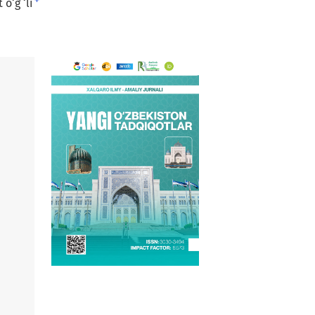
+
o‘g ‘li