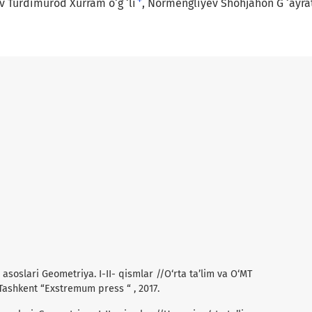
+
v Turdimurod Xurram o‘g ‘li
Normengliyev Shohjahon G ‘ayrat 
 asoslari Geometriya. I-II- qismlar //O‘rta ta’lim va O‘MT
 Tashkent “Exstremum press “ , 2017.