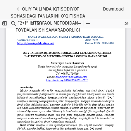
Return to Article Details
←
OLIY TA’LIMDA IQTISODIYOT
Download
SOHASIDAGI FANLARINI O‘QITISHDA
“2+1” INTERFAOL METODIDAN
FOYDALANISH SAMARADORLIGI