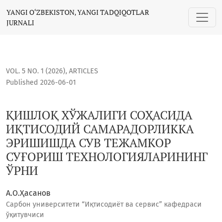
ҚИШЛОҚ ХЎЖАЛИГИ СОҲАСИДА ИҚТИСОДИЙ САМАРАДОРЛИ
YANGI O‘ZBEKISTON, YANGI TADQIQOTLAR
JURNALI
VOL. 5 NO. 1 (2026)
,
ARTICLES
Published 2026-06-01
ҚИШЛОҚ ХЎЖАЛИГИ СОҲАСИДА
ИҚТИСОДИЙ САМАРАДОРЛИККА
ЭРИШИШДА СУВ ТЕЖАМКОР
СУҒОРИШ ТЕХНОЛОГИЯЛАРИНИНГ
ЎРНИ
А.О.Ҳасанов
Сарбон университети “Иқтисодиёт ва сервис” кафедраси
ўқитувчиси