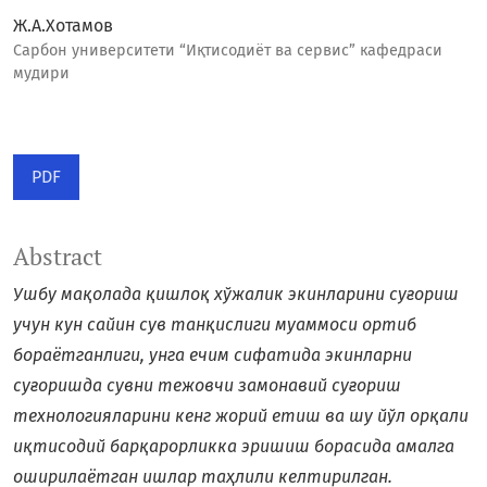
Ж.А.Хотамов
Сарбон университети “Иқтисодиёт ва сервис” кафедраси
мудири
PDF
Abstract
Ушбу мақолада қишлоқ хўжалик экинларини суғориш
учун кун сайин сув танқислиги муаммоси ортиб
бораётганлиги, унга ечим сифатида экинларни
суғоришда сувни тежовчи замонавий суғориш
технологияларини кенг жорий етиш ва шу йўл орқали
иқтисодий барқарорликка эришиш борасида амалга
оширилаётган ишлар таҳлили келтирилган.