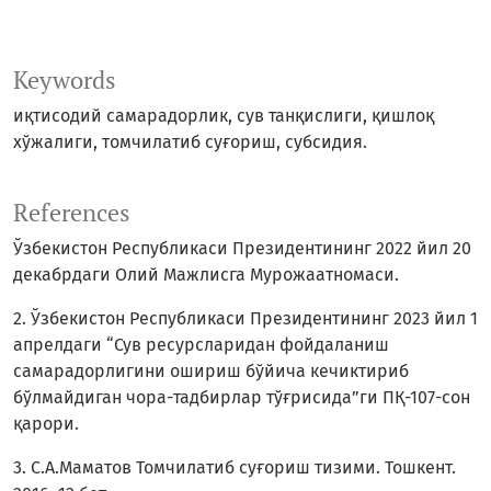
Keywords
иқтисодий самарадорлик, сув танқислиги, қишлоқ
хўжалиги, томчилатиб суғориш, субсидия.
References
Ўзбекистон Республикаси Президентининг 2022 йил 20
декабрдаги Олий Мажлисга Мурожаатномаси.
2. Ўзбекистон Республикаси Президентининг 2023 йил 1
апрелдаги “Сув ресурсларидан фойдаланиш
самарадорлигини ошириш бўйича кечиктириб
бўлмайдиган чора-тадбирлар тўғрисида”ги ПҚ-107-сон
қарори.
3. С.А.Маматов Томчилатиб суғориш тизими. Тошкент.