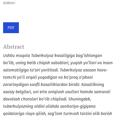
doktori
PDF
Abstract
Ushbu maqola Tuberkulyoz kasalligiga bag‘ishlangan
bo‘lib, uning kelib chiqish sabablari, yuqish yo‘llari va inson
salomatligiga ta’siri yoritiladi. Tuberkulyoz asosan havo-
tomchi yo‘li orqali yuqadigan va ko‘proq o‘pkani
zararlaydigan xavfli kasalliklardan biridir. Kasallikning
asosiy belgilari, uni erta aniqlash usullari hamda samarali
davolash choralari ko‘rib chiqiladi. Shuningdek,
tuberkulyozning oldini olishda sanitariya-gigiyena
qoidalariga rioya qilish, sog‘lom turmush tarzini olib borish