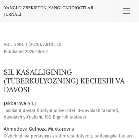
SIL KASALLIGINING (TUBERKULYOZNING) KECHISHI VA DAVOS
YANGI O‘ZBEKISTON, YANGI TADQIQOTLAR
JURNALI
VOL. 5 NO. 1 (2026)
,
ARTICLES
Published 2026-06-02
SIL KASALLIGINING
(TUBERKULYOZNING) KECHISHI VA
DAVOSI
Jakbarova.Sh.J
Toshkent davlat tibbiyot universiteti 3-davolash fakulteti,
davolash yo‘nalishi, 102-B guruh talabasi
Ahmedova Gulnoza Muxtarovna
Oʻzbek tili va pedagogika kafedrasi dotsenti, pedagogika fanlari