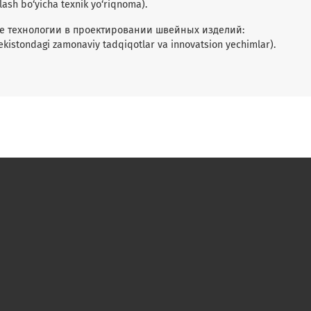
hlash bo‘yicha texnik yo‘riqnoma).
ные технологии в проектировании швейных изделий:
kistondagi zamonaviy tadqiqotlar va innovatsion yechimlar).