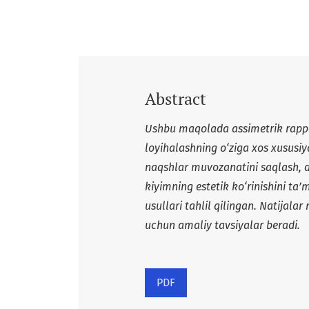
Abstract
Ushbu maqolada assimetrik rappor
loyihalashning o‘ziga xos xususiy
naqshlar muvozanatini saqlash, de
kiyimning estetik ko‘rinishini ta
usullari tahlil qilingan. Natijala
uchun amaliy tavsiyalar beradi.
PDF