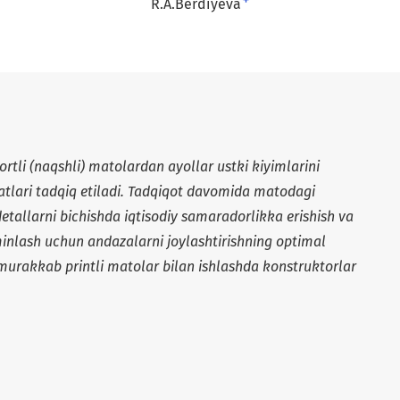
+
R.A.Berdiyeva
tli (naqshli) matolardan ayollar ustki kiyimlarini
atlari tadqiq etiladi. Tadqiqot davomida matodagi
tallarni bichishda iqtisodiy samaradorlikka erishish va
’minlash uchun andazalarni joylashtirishning optimal
r murakkab printli matolar bilan ishlashda konstruktorlar