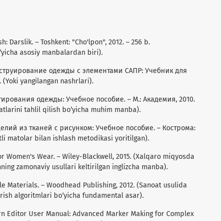
h: Darslik. – Toshkent: "Cho'lpon", 2012. – 256 b.
‘yicha asosiy manbalardan biri).
Конструирование одежды с элементами САПР: Учебник для
(Yoki yangilangan nashrlari).
ктирования одежды: Учебное пособие. – М.: Академия, 2010.
tlarini tahlil qilish bo‘yicha muhim manba).
елий из тканей с рисунком: Учебное пособие. – Кострома:
li matolar bilan ishlash metodikasi yoritilgan).
 for Women's Wear. – Wiley-Blackwell, 2015. (Xalqaro miqyosda
hning zamonaviy usullari keltirilgan inglizcha manba).
xtile Materials. – Woodhead Publishing, 2012. (Sanoat usulida
irish algoritmlari bo‘yicha fundamental asar).
ern Editor User Manual: Advanced Marker Making for Complex