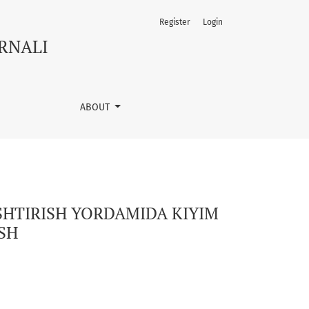
Register
Login
ISH USLUBLARINI O‘RGANISH
URNALI
ABOUT
SHTIRISH YORDAMIDA KIYIM
ISH