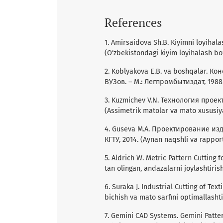
References
1. Amirsaidova Sh.B. Kiyimni loyihalas
(O‘zbekistondagi kiyim loyihalash bo
2. Koblyakova E.B. va boshqalar. 
ВУЗов. – М.: Легпромбытиздат, 1988. 
3. Kuzmichev V.N. Технология прое
(Assimetrik matolar va mato xususiya
4. Guseva M.A. Проектирование изд
КГТУ, 2014. (Aynan naqshli va rapport
5. Aldrich W. Metric Pattern Cutting
tan olingan, andazalarni joylashtiris
6. Suraka J. Industrial Cutting of Te
bichish va mato sarfini optimallasht
7. Gemini CAD Systems. Gemini Patt