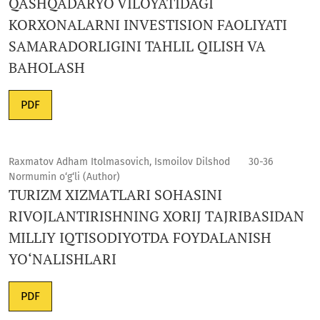
QASHQADARYO VILOYATIDAGI
KORXONALARNI INVESTISION FAOLIYATI
SAMARADORLIGINI TAHLIL QILISH VA
BAHOLASH
PDF
Raxmatov Adham Itolmasovich, Ismoilov Dilshod
30-36
Normumin o‘g‘li (Author)
TURIZM ХIZMАTLАRI SOHASINI
RIVOJLANTIRISHNING ХОRIJ TАJRIBАSIDAN
MILLIY IQTISODIYOTDA FOYDALANISH
YO‘NALISHLARI
PDF