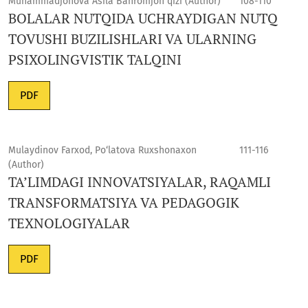
Muhammadjonova Asila Bahromjon qizi (Author)
108-110
BOLALAR NUTQIDA UCHRAYDIGAN NUTQ
TOVUSHI BUZILISHLARI VA ULARNING
PSIXOLINGVISTIK TALQINI
PDF
Mulaydinov Farxod, Po‘latova Ruxshonaxon
111-116
(Author)
TA’LIMDAGI INNOVATSIYALAR, RAQAMLI
TRANSFORMATSIYA VA PEDAGOGIK
TEXNOLOGIYALAR
PDF