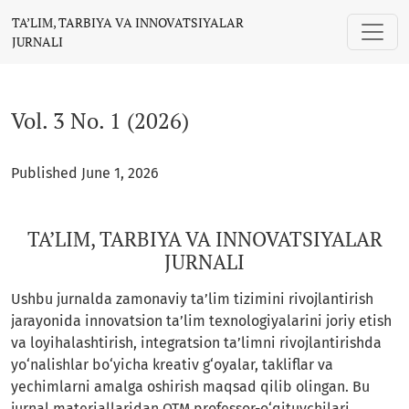
Vol. 3 No. 1 (2026): TA’LIM, TARBIYA VA INNOVATSIYALAR JURN
TA’LIM, TARBIYA VA INNOVATSIYALAR
JURNALI
Vol. 3 No. 1 (2026)
Published June 1, 2026
TA’LIM, TARBIYA VA INNOVATSIYALAR
JURNALI
Ushbu jurnalda zamonaviy ta’lim tizimini rivojlantirish
jarayonida innovatsion ta’lim texnologiyalarini joriy etish
va loyihalashtirish, integratsion ta’limni rivojlantirishda
yo‘nalishlar bo‘yicha kreativ g‘oyalar, takliflar va
yechimlarni amalga oshirish maqsad qilib olingan. Bu
jurnal materiallaridan OTM professor-o‘qituvchilari,