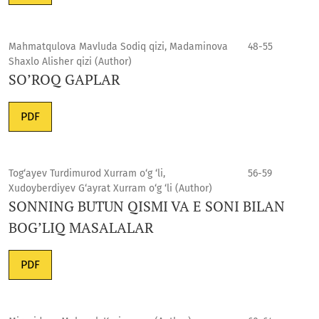
Mahmatqulova Mavluda Sodiq qizi, Madaminova
48-55
Shaxlo Alisher qizi (Author)
SO’ROQ GAPLAR
PDF
Tog‘ayev Turdimurod Xurram o‘g ‘li,
56-59
Xudoyberdiyev G‘ayrat Xurram o‘g ‘li (Author)
SONNING BUTUN QISMI VA E SONI BILAN
BOG’LIQ MASALALAR
PDF