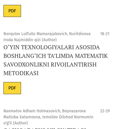
PDF
Norqulov Lutfullo Mamarajabovich, Nuritdinova
18-21
Iroda Najmiddin qizi (Author)
O‘YIN TEXNOLOGIYALARI ASOSIDA
BOSHLANG‘ICH TA’LIMDA MATEMATIK
SAVODXONLIKNI RIVOJLANTIRISH
METODIKASI
PDF
Raxmatov Adham Itolmasovich, Boynazarova
22-29
Matluba Xatamovna, Ismoilov Dilshod Normumin
o‘g‘li (Author)