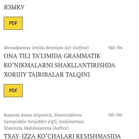
ЯЗЫКУ
PDF
Ahmadjonova Umida Ikromjon qizi (Author)
188-194
ONA TILI TA’LIMIDA GRAMMATIK
KO‘NIKMALARNI SHAKLLANTIRISHDA
XORIJIY TAJRIBALAR TALQINI
PDF
Nazarov Anvar Aripovich, Shamsiddinov
195-199
Samariddin Sirojiddin o‘g‘li, Xadjimetova
Shaxnoza Abdulxayevna (Author)
TXAY-IZZA KO‘CHALARI KESISHMASIDA