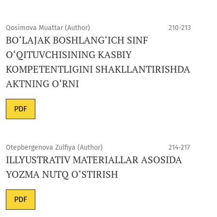
Qosimova Muattar (Author)
210-213
BO‘LAJAK BOSHLANG‘ICH SINF
O‘QITUVCHISINING KASBIY
KOMPETENTLIGINI SHAKLLANTIRISHDA
AKTNING O‘RNI
PDF
Otepbergenova Zulfiya (Author)
214-217
ILLYUSTRATIV MATERIALLAR ASOSIDA
YOZMA NUTQ O‘STIRISH
PDF