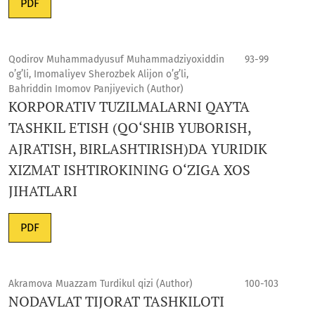
PDF
Qodirov Muhammadyusuf Muhammadziyoxiddin
93-99
o’g’li, Imomaliyev Sherozbek Alijon o’g’li,
Bahriddin Imomov Panjiyevich (Author)
KORPORATIV TUZILMALARNI QAYTA
TASHKIL ETISH (QO‘SHIB YUBORISH,
AJRATISH, BIRLASHTIRISH)DA YURIDIK
XIZMAT ISHTIROKINING O‘ZIGA XOS
JIHATLARI
PDF
Akramova Muazzam Turdikul qizi (Author)
100-103
NODAVLAT TIJORAT TASHKILOTI