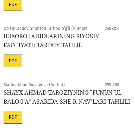
PDF
Do‘smurodov Shohzod Farhod o’g’li (Author)
248-254
BUXORO JADIDLARINING SIYOSIY
FAOLIYATI: TARIXIY TAHLIL
PDF
Madinabonu Mirzayeva (Author)
255-258
SHAYX AHMAD TAROZIYNING “FUNUN UL-
BALOG‘A” ASARIDA SHE’R NAV’LARI TAHLILI
PDF