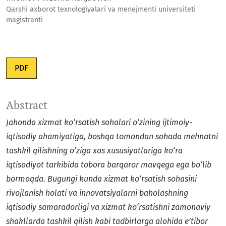
Qarshi axborot texnologiyalari va menejmenti universiteti
magistranti
PDF
Abstract
Jahonda xizmat ko‘rsatish sohalari o‘zining ijtimoiy-
iqtisodiy ahamiyatiga, boshqa tomondan sohada mehnatni
tashkil qilishning o‘ziga xos xususiyatlariga ko‘ra
iqtisodiyot tarkibida tobora barqaror mavqega ega bo‘lib
bormoqda. Bugungi kunda
xizmat ko‘rsatish sohasini
rivojlanish holati va innova
t
siyalarni baholashning
iqtisodiy samaradorligi va xizmat ko‘rsatishni zamonaviy
shakllarda tashkil qilish kabi tadbirlarga alohida e’tibor