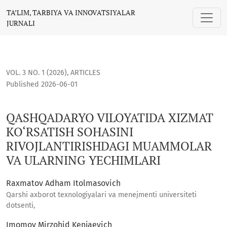
QASHQADARYO VILOYATIDA XIZMAT KO‘RSATISH SOHASINI R
TA’LIM, TARBIYA VA INNOVATSIYALAR
JURNALI
VOL. 3 NO. 1 (2026)
,
ARTICLES
Published 2026-06-01
QASHQADARYO VILOYATIDA XIZMAT
KO‘RSATISH SOHASINI
RIVOJLANTIRISHDAGI MUAMMOLAR
VA ULARNING YECHIMLARI
Raxmatov Adham Itolmasovich
Qarshi axborot texnologiyalari va menejmenti universiteti
dotsenti,
Imomov Mirzohid Kenjaevich