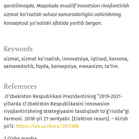
qaratilmoqda.
Maqolada muallif inovatsion rivojlantirish
xizmat ko‘rsatish sohasi samaradorligini oshirishning
konseptual yo‘nalishi sifatida
yoritib bergan.
Keywords
xizmat, xizmat ko‘rsatish, innovatsiya, iqtisod, korxona,
samaradorlik, foyda, konsepsiya, mexanizm, taʼlim.
References
.O‘zbekiston Respublikasi Prezidentining “2019-2021-
yillarda O‘zbekiston Respublikasini innovasion
rivojlantirishning strategiyasini tasdiqlash to‘g‘risida”gi
Farmoni. 2018-yil 21-sentyabr. [Elektron resurs]. – Kirish
yo‘li:
https://lex.uz/docs/3913188
2.O‘sha manba.