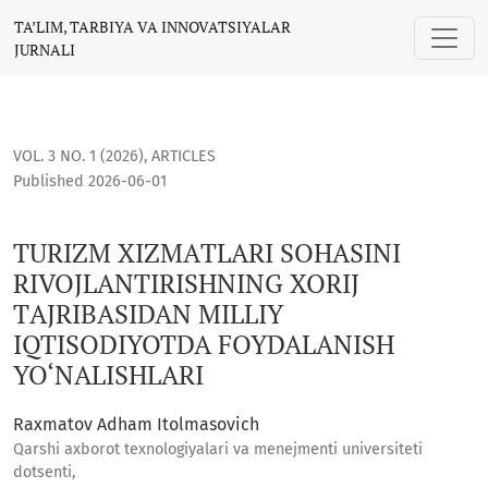
TURIZM ХIZMАTLАRI SOHASINI RIVOJLANTIRISHNING ХОRIJ T
TA’LIM, TARBIYA VA INNOVATSIYALAR
JURNALI
VOL. 3 NO. 1 (2026)
,
ARTICLES
Published 2026-06-01
TURIZM ХIZMАTLАRI SOHASINI
RIVOJLANTIRISHNING ХОRIJ
TАJRIBАSIDAN MILLIY
IQTISODIYOTDA FOYDALANISH
YO‘NALISHLARI
Raxmatov Adham Itolmasovich
Qarshi axborot texnologiyalari va menejmenti universiteti
dotsenti,