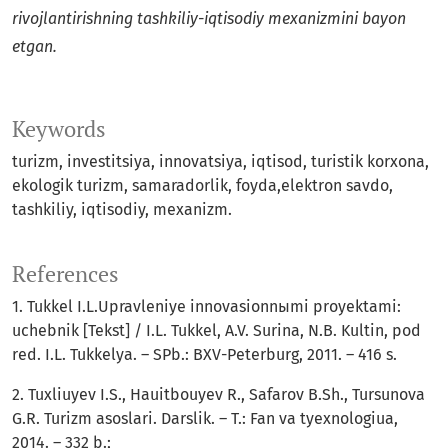
rivojlantirishning tashkiliy-iqtisodiy mexanizmini
bayon
etgan.
Keywords
turizm, investitsiya, innovatsiya, iqtisod, turistik korxona,
ekologik turizm, samaradorlik, foyda,elektron savdo,
tashkiliy, iqtisodiy, mexanizm.
References
1. Tukkel I.L.Upravleniye innovasionnыmi proyektami:
uchebnik [Tekst] / I.L. Tukkel, A.V. Surina, N.B. Kultin, pod
red. I.L. Tukkelya. – SPb.: BXV-Peterburg, 2011. – 416 s.
2. Tuxliuyev I.S., Hauitbouyev R., Safarov B.Sh., Tursunova
G.R. Turizm asoslari. Darslik. – T.: Fan va tyexnologiua,
2014. – 332 b.;