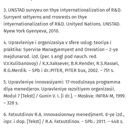
3. UNSTAD survyeu on thye intyernationalization of R&D.
Surryent rattyerns and rrosrests on thye
intyernationalization of R&D. Unityed Nations. UNSTAD.
Nyew York Gyenyeva, 2010.
4. Upravleniye i organizasiya v sfere uslug: teoriya i
praktika: Syervise Managyemyent and Oreration – 2-ye
mejdunarod. izd. (per. s angl pod nauch. red.
V.V.Kulibanovoy) / K.X.Xaksever, B.R.Render, R.S.Rassel,
R.G.Merdik. – SPb i dr.:PITER, PITER bux, 2002. – 751 s.
5. Upravleniye innovasiyami: 17-modulnaya programma
dlya menedjerov. Upravleniye razvitiyem organizasii.
Modul 7 [Tekst] / Gunin V. I. [i dr.]. – Moskva: INFRA-M, 1999.
– 328 s.
6. Fatxutdinov R.A. Innovasionnыy menedjment. 6-ye izd.,
ispr. i dop. [Tekst] / R.A. Fatxutdinov. – SPb.: 2011. – 448 s.