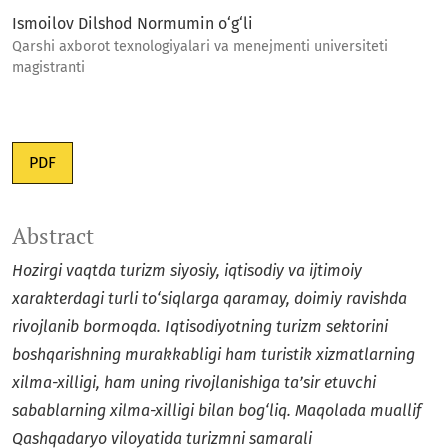
Ismoilov Dilshod Normumin o‘g‘li
Qarshi axborot texnologiyalari va menejmenti universiteti
magistranti
PDF
Abstract
Hozirgi vaqtda turizm siyosiy, iqtisodiy va ijtimoiy
xarakterdagi turli to‘siqlarga qaramay, doimiy ravishda
rivojlanib bormoqda. Iqtisodiyotning turizm sektorini
boshqarishning murakkabligi ham turistik xizmatlarning
xilma-xilligi, ham uning rivojlanishiga ta’sir etuvchi
sabablarning xilma-xilligi bilan bog‘liq.
Maqolada muallif
Qashqadaryo v
iloyat
ida turizmni
samarali