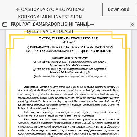
Return to Article Details
←
QASHQADARYO VILOYATIDAGI
Download
KORXONALARNI INVESTISION
FAOLIYATI SAMARADORLIGINI TAHLIL
QILISH VA BAHOLASH