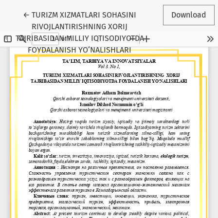
Return to Article Details
←
TURIZM ХIZMАTLАRI SOHASINI
Download
RIVOJLANTIRISHNING ХОRIJ
TАJRIBАSIDAN MILLIY IQTISODIYOTDA
FOYDALANISH YO‘NALISHLARI