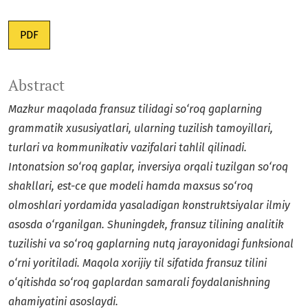
PDF
Abstract
Mazkur maqolada fransuz tilidagi so‘roq gaplarning
grammatik xususiyatlari, ularning tuzilish tamoyillari,
turlari va kommunikativ vazifalari tahlil qilinadi.
Intonatsion so‘roq gaplar, inversiya orqali tuzilgan so‘roq
shakllari, est-ce que modeli hamda maxsus so‘roq
olmoshlari yordamida yasaladigan konstruktsiyalar ilmiy
asosda o‘rganilgan. Shuningdek, fransuz tilining analitik
tuzilishi va so‘roq gaplarning nutq jarayonidagi funksional
o‘rni yoritiladi. Maqola xorijiy til sifatida fransuz tilini
o‘qitishda so‘roq gaplardan samarali foydalanishning
ahamiyatini asoslaydi.