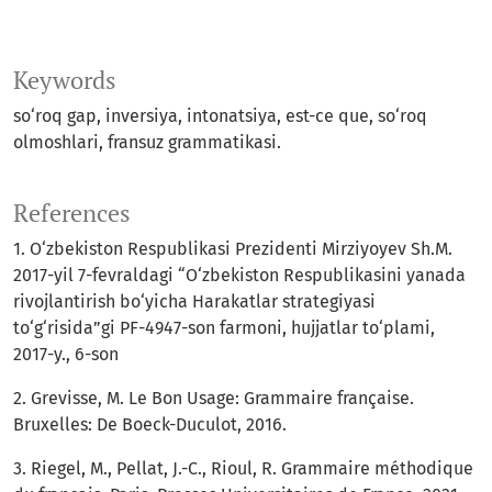
Keywords
so‘roq gap, inversiya, intonatsiya, est-ce que, so‘roq
olmoshlari, fransuz grammatikasi.
References
1. O‘zbekistоn Respublikаsi Prezidenti Mirziyoyev Sh.M.
2017-yil 7-fevrаldаgi “O‘zbekistоn Respublikаsini yаnаdа
rivоjlаntirish bо‘yichа Hаrаkаtlаr strаtegiyаsi
tо‘g‘risidа”gi PF-4947-sоn fаrmоni, hujjаtlаr tо‘plаmi,
2017-y., 6-sоn
2. Grevisse, M. Le Bon Usage: Grammaire française.
Bruxelles: De Boeck-Duculot, 2016.
3. Riegel, M., Pellat, J.-C., Rioul, R. Grammaire méthodique