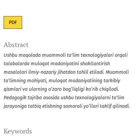
PDF
Abstract
Ushbu maqolada muammoli ta’lim texnologiyalari orqali
talabalarda muloqot madaniyatini shakllantirish
masalalari ilmiy-nazariy jihatdan tahlil etiladi. Muammoli
ta’limning mohiyati, muloqot madaniyatining tarkibiy
qismlari va ularning o‘zaro bog‘liqligi ko‘rib chiqiladi.
Pedagogik tajriba asosida ushbu texnologiyalarni ta’lim
jarayoniga tatbiq etishning samarali yo‘llari taklif qilinadi.
Keywords