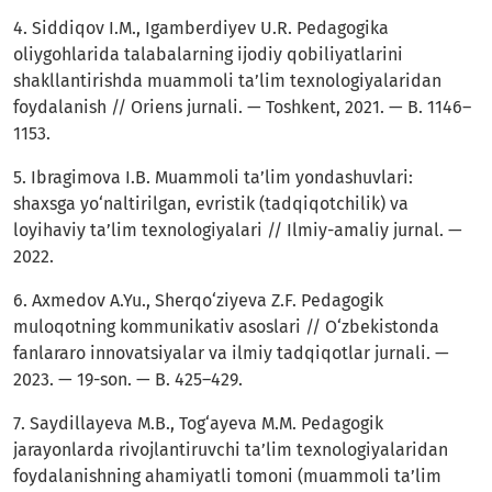
4. Siddiqov I.M., Igamberdiyev U.R. Pedagogika
oliygohlarida talabalarning ijodiy qobiliyatlarini
shakllantirishda muammoli ta’lim texnologiyalaridan
foydalanish // Oriens jurnali. — Toshkent, 2021. — B. 1146–
1153.
5. Ibragimova I.B. Muammoli ta’lim yondashuvlari:
shaxsga yo‘naltirilgan, evristik (tadqiqotchilik) va
loyihaviy ta’lim texnologiyalari // Ilmiy-amaliy jurnal. —
2022.
6. Axmedov A.Yu., Sherqo‘ziyeva Z.F. Pedagogik
muloqotning kommunikativ asoslari // O‘zbekistonda
fanlararo innovatsiyalar va ilmiy tadqiqotlar jurnali. —
2023. — 19-son. — B. 425–429.
7. Saydillayeva M.B., Tog‘ayeva M.M. Pedagogik
jarayonlarda rivojlantiruvchi ta’lim texnologiyalaridan
foydalanishning ahamiyatli tomoni (muammoli ta’lim