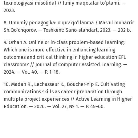
texnologiyasi misolida) // Ilmiy maqolalar to‘plami. —
2023.
8. Umumiy pedagogika: o‘quv qo‘llanma / Mas’ul muharrir
Sh.Qo‘chqorov. — Toshkent: Sano-standart, 2023. — 202 b.
9. Orhan A. Online or in‐class problem-based learning:
Which one is more effective in enhancing learning
outcomes and critical thinking in higher education EFL
classroom? // Journal of Computer Assisted Learning. —
2024. — Vol. 40. — P. 1–18.
10. Madan R., Lechasseur K., Boucher-Yip E. Cultivating
communications skills as career preparation through
multiple project experiences // Active Learning in Higher
Education. — 2026. — Vol. 27, № 1. — P. 45–60.