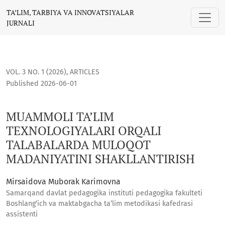
MUAMMOLI TA’LIM TEXNOLOGIYALARI ORQALI TALABALARDA 
TA’LIM, TARBIYA VA INNOVATSIYALAR
JURNALI
VOL. 3 NO. 1 (2026)
,
ARTICLES
Published 2026-06-01
MUAMMOLI TA’LIM
TEXNOLOGIYALARI ORQALI
TALABALARDA MULOQOT
MADANIYATINI SHAKLLANTIRISH
Mirsaidova Muborak Karimovna
Samarqand davlat pedagogika instituti pedagogika fakulteti
Boshlang‘ich va maktabgacha ta’lim metodikasi kafedrasi
assistenti