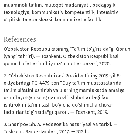
muammoli ta’lim, muloqot madaniyati, pedagogik
texnologiya, kommunikativ kompetentlik, interaktiv
o‘qitish, talaba shaxsi, kommunikativ faollik.
References
O‘zbekiston Respublikasining “Ta’lim to‘g‘risida”gi Qonuni
(yangi tahriri). — Toshkent: O‘zbekiston Respublikasi
qonun hujjatlari milliy ma’lumotlar bazasi, 2020.
2. O‘zbekiston Respublikasi Prezidentining 2019-yil 8-
oktyabrdagi PQ-4479-son “Oliy ta’lim muassasalarida
ta’lim sifatini oshirish va ularning mamlakatda amalga
oshirilayotgan keng qamrovli islohotlardagi faol
ishtirokini ta’minlash bo‘yicha qo‘shimcha chora-
tadbirlar to‘g‘risida”gi qarori. — Toshkent, 2019.
3. Sharipov Sh. A. Pedagogika nazariyasi va tarixi. —
Toshkent: Sano-standart, 2017. — 312 b.