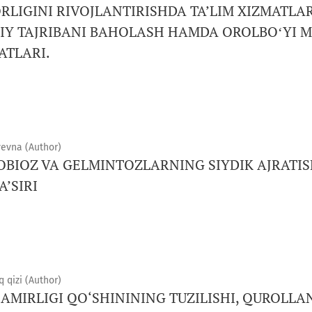
LIGINI RIVOJLANTIRISHDA TA’LIM XIZMATLARI
LIY TAJRIBANI BAHOLASH HAMDA OROLBOʻYI 
ATLARI.
evna (Author)
BIOZ VA GELMINTOZLARNING SIYDIK AJRATISH
A’SIRI
 qizi (Author)
AMIRLIGI QO‘SHININING TUZILISHI, QUROLLA