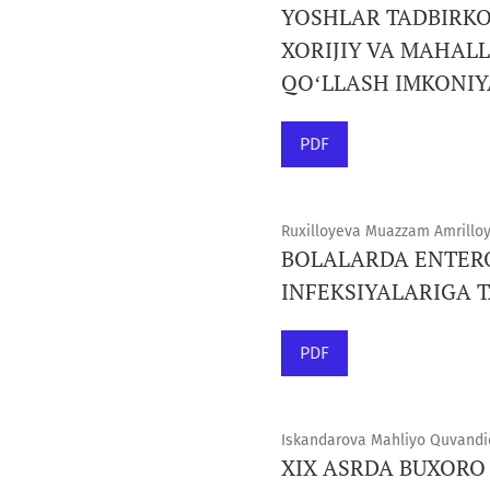
YOSHLAR TADBIRKOR
XORIJIY VA MAHAL
QOʻLLASH IMKONIY
PDF
Ruxilloyeva Muazzam Amrilloy
BOLALARDA ENTERO
INFEKSIYALARIGA T
PDF
Iskandarova Mahliyo Quvandiq
XIX ASRDA BUXORO 