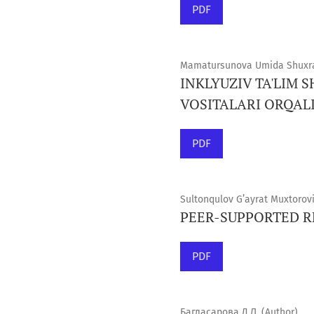
PDF
Mamatursunova Umida Shuxra
INKLYUZIV TA'LIM 
VOSITALARI ORQAL
PDF
Sultonqulov G’ayrat Muxtorovi
PEER-SUPPORTED R
PDF
Багдасарова Д.Л. (Author)