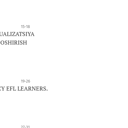
15-18
UALIZATSIYA
 OSHIRISH
19-26
Y EFL LEARNERS.
27-31