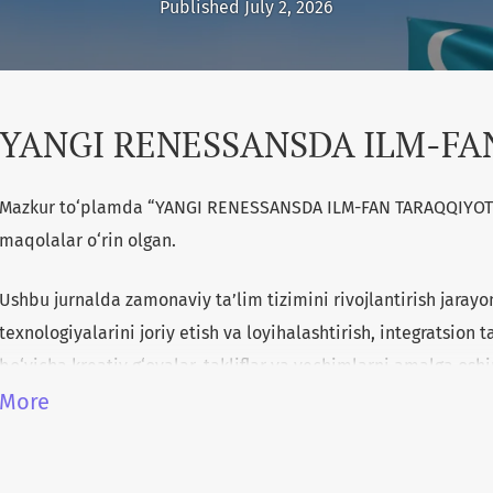
Published July 2, 2026
YANGI RENESSANSDA ILM-FA
Mazkur to‘plamda “YANGI RENESSANSDA ILM-FAN TARAQQIYOTI” 
maqolalar o‘rin olgan.
Ushbu jurnalda zamonaviy ta’lim tizimini rivojlantirish jarayo
texnologiyalarini joriy etish va loyihalashtirish, integratsion t
bo‘yicha kreativ g‘oyalar, takliflar va yechimlarni amalga osh
materiallaridan OTM professor-o‘qituvchilari, akademik litsey
More
umumta’lim maktab o‘qituvchilari, mustaqil tadqiqotchilar, ma
talabalar hamda shu sohada ilmiy ish olib borayotgan tadqiq