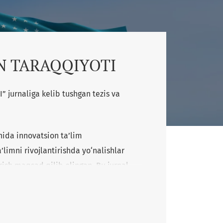
N TARAQQIYOTI
jurnaliga kelib tushgan tezis va
nida innovatsion ta’lim
a’limni rivojlantirishda yo‘nalishlar
irish maqsad qilib olingan. Bu jurnal
 va kasb-hunar kollejlari va
gistrantlar, ilmiy xodimlar, iqtidorli
otchilar foydalaishlari mumkin.