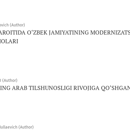
ich (Author)
ROITIDA O‘ZBEK JAMIYATINING MODERNIZATSI
MOLARI
 (Author)
NG ARAB TILSHUNOSLIGI RIVOJIGA QO‘SHGAN
llaevich (Author)