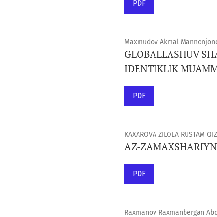
PDF
Maxmudov Akmal Mannonjonov
GLOBALLASHUV SHA
IDENTIKLIK MUAM
PDF
KAXAROVA ZILOLA RUSTAM QIZI
AZ-ZAMAXSHARIYNI
PDF
Raxmanov Raxmanbergan Abdu