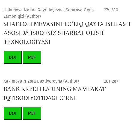
Hakimova Nodira Xayrilloyevna, Sobirova Oqila
274-280
Zamon qizi (Author)
SHAFTOLI MEVASINI TO‘LIQ QAYTA ISHLASH
ASOSIDA ISROFSIZ SHARBAT OLISH
TEXNOLOGIYASI
DOI
PDF
Xakimova Nigora Baxtiyorovna (Author)
281-287
BANK KREDITLARINING MAMLAKAT
IQTISODIYOTIDAGI O’RNI
DOI
PDF