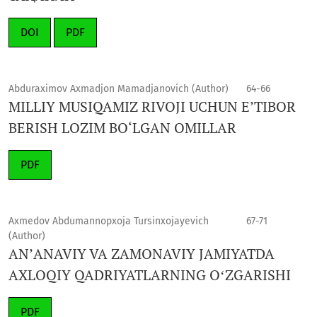
DOI
PDF
Abduraximov Axmadjon Mamadjanovich (Author)
64-66
MILLIY MUSIQAMIZ RIVOJI UCHUN E’TIBOR
BERISH LOZIM BO‘LGAN OMILLAR
PDF
Axmedov Abdumannopxoja Tursinxojayevich
67-71
(Author)
ANʼANAVIY VA ZAMONAVIY JAMIYATDA
AXLOQIY QADRIYATLARNING OʻZGARISHI
PDF