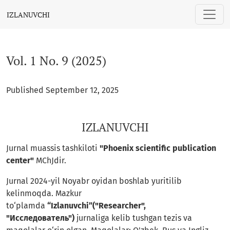
Vol. 1 No. 9 (2025): IZLANUVCHI
IZLANUVCHI
Vol. 1 No. 9 (2025)
Published September 12, 2025
IZLANUVCHI
Jurnal muassis tashkiloti
"Phoenix scientific publication
center"
MChJdir.
Jurnal 2024-yil Noyabr oyidan boshlab yuritilib
kelinmoqda. Mazkur
to‘plamda
“Izlanuvchi”("Researcher",
"Исследователь")
jurnaliga kelib tushgan tezis va