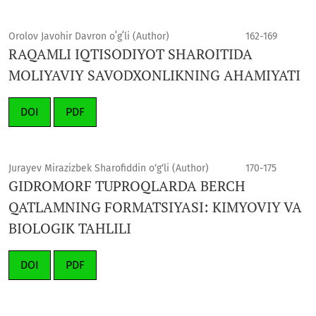
Orolov Javohir Davron oʻgʻli (Author)
162-169
RAQAMLI IQTISODIYOT SHAROITIDA
MOLIYAVIY SAVODXONLIKNING AHAMIYATI
DOI
PDF
Jurayev Mirazizbek Sharofiddin o‘g‘li (Author)
170-175
GIDROMORF TUPROQLARDA BERCH
QATLAMNING FORMATSIYASI: KIMYOVIY VA
BIOLOGIK TAHLILI
DOI
PDF