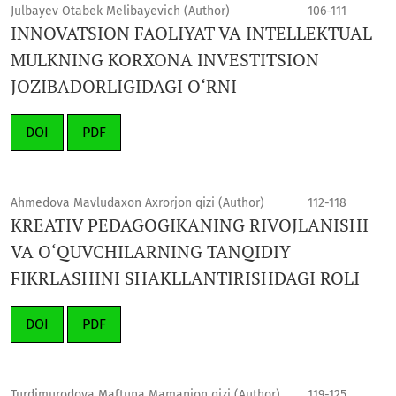
Julbayev Otabek Melibayevich (Author)
106-111
INNOVATSION FAOLIYAT VA INTELLEKTUAL
MULKNING KORXONA INVESTITSION
JOZIBADORLIGIDAGI O‘RNI
DOI
PDF
Ahmedova Mavludaxon Axrorjon qizi (Author)
112-118
KREATIV PEDAGOGIKANING RIVOJLANISHI
VA O‘QUVCHILARNING TANQIDIY
FIKRLASHINI SHAKLLANTIRISHDAGI ROLI
DOI
PDF
Turdimurodova Maftuna Mamanjon qizi (Author)
119-125