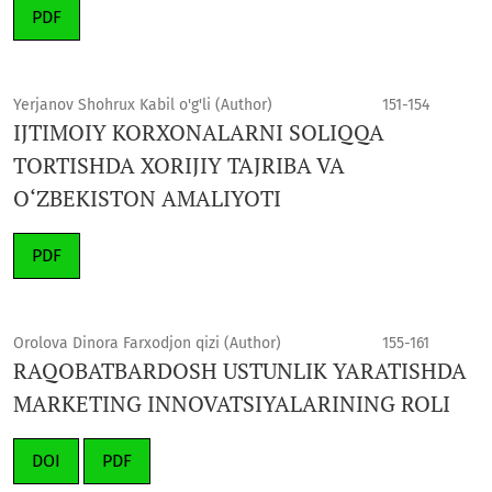
PDF
Yerjanov Shohrux Kabil o'g'li (Author)
151-154
IJTIMOIY KORXONALARNI SOLIQQA
TORTISHDA XORIJIY TAJRIBA VA
O‘ZBEKISTON AMALIYOTI
PDF
Orolova Dinora Farxodjon qizi (Author)
155-161
RAQOBATBARDOSH USTUNLIK YARATISHDA
MARKETING INNOVATSIYALARINING ROLI
DOI
PDF