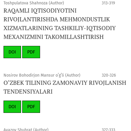
Toshpulatova Shahnoza (Author)
313-319
RAQAMLI IQTISODIYOTINI
RIVOJLANTIRISHDA MEHMONDUSTLIK
XIZMATLARINING TASHKILIY-IQTISODIY
MEXANIZMINI TAKOMILLASHTIRISH
DOI
PDF
Nosirov Bohodirjon Mansur oʻgʻli (Author)
320-326
O‘ZBEK TILINING ZAMONAVIY RIVOJLANISH
TENDENSIYALARI
DOI
PDF
Avazov Shuhrat (Author)
327-333