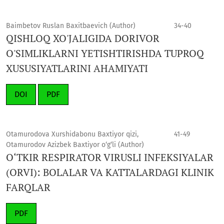
Baimbetov Ruslan Baxitbaevich (Author)
34-40
QISHLOQ XO'JALIGIDA DORIVOR
O'SIMLIKLARNI YETISHTIRISHDA TUPROQ
XUSUSIYATLARINI AHAMIYATI
DOI
PDF
Otamurodova Xurshidabonu Baxtiyor qizi,
41-49
Otamurodov Azizbek Baxtiyor o‘g‘li (Author)
O‘TKIR RESPIRATOR VIRUSLI INFEKSIYALAR
(ORVI): BOLALAR VA KATTALARDAGI KLINIK
FARQLAR
PDF