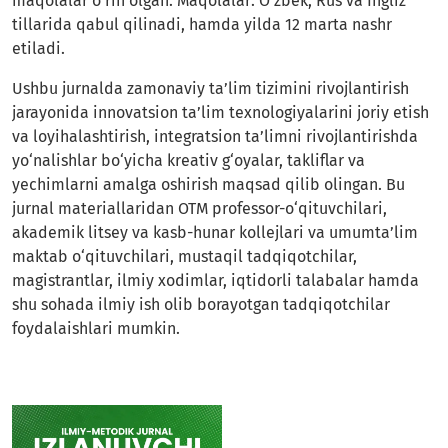
maqolalar o‘rin olgan. Maqolalar: O'zbek, Rus va Ingliz
tillarida qabul qilinadi, hamda yilda 12 marta nashr
etiladi.
Ushbu jurnalda zamonaviy ta’lim tizimini rivojlantirish
jarayonida innovatsion ta’lim texnologiyalarini joriy etish
va loyihalashtirish, integratsion ta’limni rivojlantirishda
yo‘nalishlar bo‘yicha kreativ g‘oyalar, takliflar va
yechimlarni amalga oshirish maqsad qilib olingan. Bu
jurnal materiallaridan OTM professor-o‘qituvchilari,
akademik litsey va kasb-hunar kollejlari va umumta’lim
maktab o‘qituvchilari, mustaqil tadqiqotchilar,
magistrantlar, ilmiy xodimlar, iqtidorli talabalar hamda
shu sohada ilmiy ish olib borayotgan tadqiqotchilar
foydalaishlari mumkin.