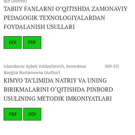
qizi (Author)
TABIIY FANLARNI O’QITISHDA ZAMONAVIY
PEDAGOGIK TEXNOLOGIYALARDAN
FOYDALANISH USULLARI
DOI
PDF
Iskandarov Aybek Yuldashevich, Axmedova
309-312
Nargiza Rustamovna (Author)
KIMYO TA’LIMIDA NATRIY VA UNING
BIRIKMALARINI O‘QITISHDA PINBORD
USULINING METODIK IMKONIYATLARI
PDF
DOI