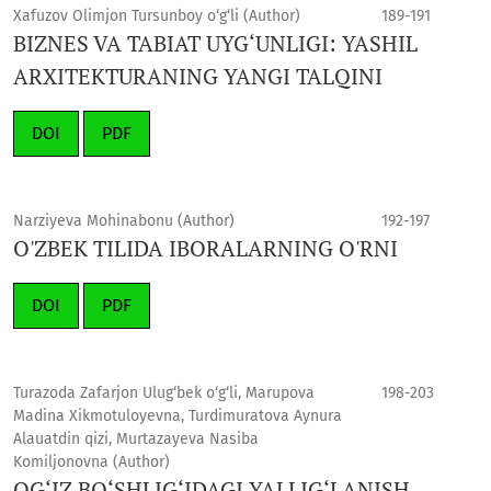
Xafuzov Olimjon Tursunboy o‘g‘li (Author)
189-191
BIZNES VA TABIAT UYG‘UNLIGI: YASHIL
ARXITEKTURANING YANGI TALQINI
DOI
PDF
Narziyeva Mohinabonu (Author)
192-197
O'ZBEK TILIDA IBORALARNING O'RNI
DOI
PDF
Turazoda Zafarjon Ulug‘bek o‘g‘li, Marupova
198-203
Madina Xikmotuloyevna, Turdimuratova Aynura
Alauatdin qizi, Murtazayeva Nasiba
Komiljonovna (Author)
OG‘IZ BO‘SHLIG‘IDAGI YALLIG‘LANISH