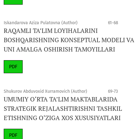
Iskаndаrоva Aziza Pulatovna (Author)
61-68
RAQAMLI TA’LIM LOYIHALARINI
BOSHQARISHNING KONSEPTUAL MODELI VA
UNI AMALGA OSHIRISH TAMOYILLARI
PDF
Shukurov Abduvoxid Xurramovich (Author)
69-73
UMUMIY O‘RTA TA’LIM MAKTABLARIDA
STRATEGIK REJALASHTIRISHNI TASHKIL
ETISHNING O‘ZIGA XOS XUSUSIYATLARI
PDF