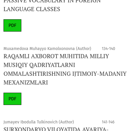
PASSIVE VOCABULARY IN FOREIGN
LANGUAGE CLASSES
PDF
Muxamedova Muhayyo Kamolxonovna (Author)
134-140
RAQAMLI AXBOROT MUHITIDA MILLIY
MUSIQIY QADRIYATLARNI
OMMALASHTIRISHNING IJTIMOIY-MADANIY
MEXANIZMLARI
PDF
Jumayev Ibodulla Tulkinovich (Author)
141-146
SURXONDARYO VILOYATIDA AVARIYA-