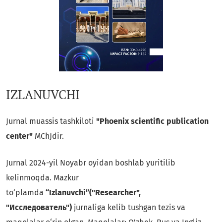
IZLANUVCHI
Jurnal muassis tashkiloti
"Phoenix scientific publication
center"
MChJdir.
Jurnal 2024-yil Noyabr oyidan boshlab yuritilib
kelinmoqda. Mazkur
to‘plamda
“Izlanuvchi”("Researcher",
"Исследователь")
jurnaliga kelib tushgan tezis va