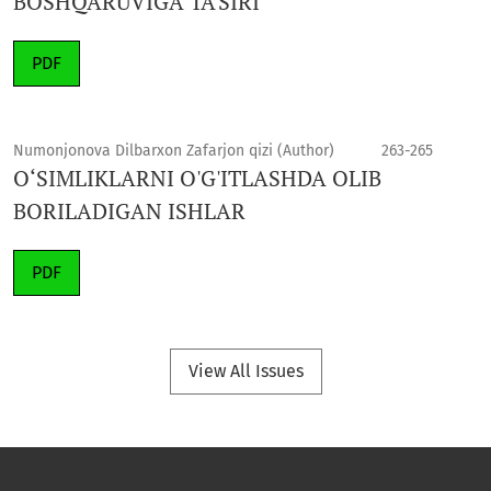
BOSHQARUVIGA TA'SIRI
PDF
Numonjonova Dilbarxon Zafarjon qizi (Author)
263-265
O‘SIMLIKLARNI O'G'ITLASHDA OLIB
BORILADIGAN ISHLAR
PDF
View All Issues