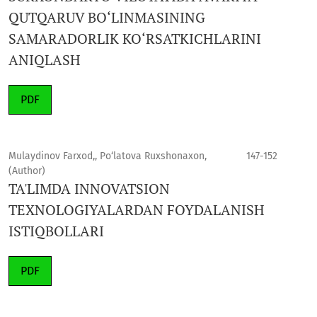
QUTQARUV BO‘LINMASINING
SAMARADORLIK KO‘RSATKICHLARINI
ANIQLASH
PDF
Mulaydinov Farxod,, Po‘latova Ruxshonaxon,
147-152
(Author)
TA'LIMDA INNOVATSION
TEXNOLOGIYALARDAN FOYDALANISH
ISTIQBOLLARI
PDF