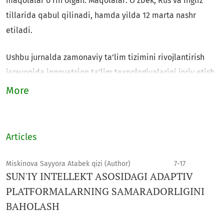
maqolalar o‘rin olgan. Maqolalar: O'zbek, Rus va Ingliz
tillarida qabul qilinadi, hamda yilda 12 marta nashr
etiladi.
Ushbu jurnalda zamonaviy ta’lim tizimini rivojlantirish
jarayonida innovatsion ta’lim texnologiyalarini joriy etish
va loyihalashtirish, integratsion ta’limni rivojlantirishda
More
yo‘nalishlar bo‘yicha kreativ g‘oyalar, takliflar va
yechimlarni amalga oshirish maqsad qilib olingan. Bu
jurnal materiallaridan OTM professor-o‘qituvchilari,
Articles
akademik litsey va kasb-hunar kollejlari va umumta’lim
maktab o‘qituvchilari, mustaqil tadqiqotchilar,
Miskinova Sayyora Atabek qizi (Author)
7-17
SUN'IY INTELLEKT ASOSIDAGI ADAPTIV
magistrantlar, ilmiy xodimlar, iqtidorli talabalar hamda
PLATFORMALARNING SAMARADORLIGINI
shu sohada ilmiy ish olib borayotgan tadqiqotchilar
BAHOLASH
foydalaishlari mumkin.