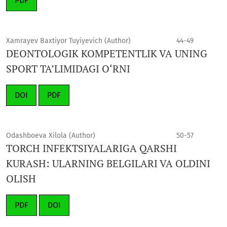
PDF
Xamrayev Baxtiyor Tuyiyevich (Author)
44-49
DEONTOLOGIK KOMPETENTLIK VA UNING
SPORT TA’LIMIDAGI O‘RNI
DOI
PDF
Odashboeva Xilola (Author)
50-57
TORCH INFEKTSIYALARIGA QARSHI
KURASH: ULARNING BELGILARI VA OLDINI
OLISH
PDF
DOI