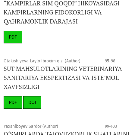
“KAMPIRLAR SIM QOQDI” HIKOYASIDAGI
KAMPIRLARNING FIDOKORLIGI VA
QAHRAMONLIK DARAJASI
PDF
Otakishiyeva Laylo Ibroxim qizi (Author)
95-98
SUT MAHSULOTLARINING VETERINARIYA-
SANITARIYA EKSPERTIZASI VA ISTE’MOL
XAVFSIZLIGI
PDF
DOI
Yaxshiboyev Sardor (Author)
99-103
O‘SMIRLARDA TAJOVUZKORLIK SIFATLARINI