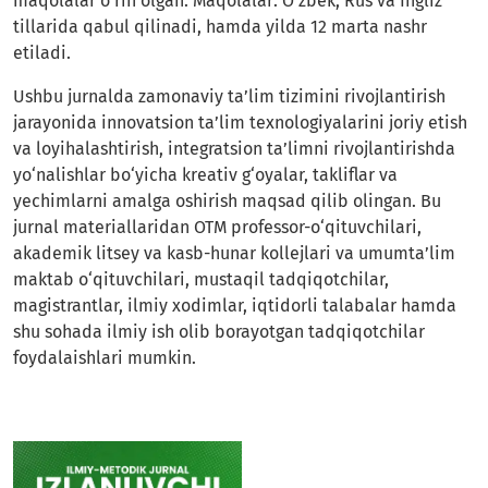
maqolalar o‘rin olgan. Maqolalar: O'zbek, Rus va Ingliz
tillarida qabul qilinadi, hamda yilda 12 marta nashr
etiladi.
Ushbu jurnalda zamonaviy ta’lim tizimini rivojlantirish
jarayonida innovatsion ta’lim texnologiyalarini joriy etish
va loyihalashtirish, integratsion ta’limni rivojlantirishda
yo‘nalishlar bo‘yicha kreativ g‘oyalar, takliflar va
yechimlarni amalga oshirish maqsad qilib olingan. Bu
jurnal materiallaridan OTM professor-o‘qituvchilari,
akademik litsey va kasb-hunar kollejlari va umumta’lim
maktab o‘qituvchilari, mustaqil tadqiqotchilar,
magistrantlar, ilmiy xodimlar, iqtidorli talabalar hamda
shu sohada ilmiy ish olib borayotgan tadqiqotchilar
foydalaishlari mumkin.