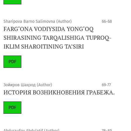
Sharipova Barno Salimovna (Author)
66-68
FARG‘ONA VODIYSIDA YONG‘OQ
SHIRASINING TARQALISHIGA TUPROQ-
IKLIM SHAROITINING TA’SIRI
PDF
Зойиров Шаҳзод (Author)
69-77
ИСТОРИЯ ВОЗНИКНОВЕНИЯ ГРАБЕЖА.
PDF
Abduraufov Abdulatif (Author)
78-85