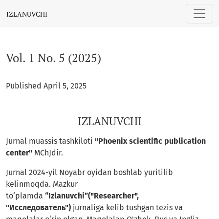
Vol. 1 No. 5 (2025): IZLANUVCHI
IZLANUVCHI
Vol. 1 No. 5 (2025)
Published April 5, 2025
IZLANUVCHI
Jurnal muassis tashkiloti
"Phoenix scientific publication
center"
MChJdir.
Jurnal 2024-yil Noyabr oyidan boshlab yuritilib
kelinmoqda. Mazkur
to‘plamda
“Izlanuvchi”("Researcher",
"Исследователь")
jurnaliga kelib tushgan tezis va