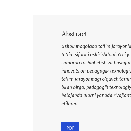
Abstract
Ushbu maqolada ta’lim jarayonid
ta’lim sifatini oshirishdagi o‘rni 
samarali tashkil etish va boshqa
innovatsion pedagogik texnologiyal
ta’lim jarayonidagi o‘quvchilarning
bilan birga, pedagogik texnologiy
kelajakda ularni yanada rivojlanti
etilgan.
PDF