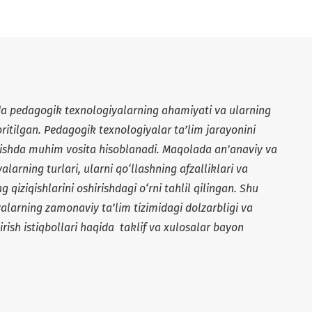
a pedagogik texnologiyalarning ahamiyati va ularning
yoritilgan. Pedagogik texnologiyalar ta’lim jarayonini
rishda muhim vosita hisoblanadi. Maqolada an’anaviy va
arning turlari, ularni qo‘llashning afzalliklari va
 qiziqishlarini oshirishdagi o‘rni tahlil qilingan. Shu
alarning zamonaviy ta’lim tizimidagi dolzarbligi va
rish istiqbollari haqida taklif va xulosalar bayon