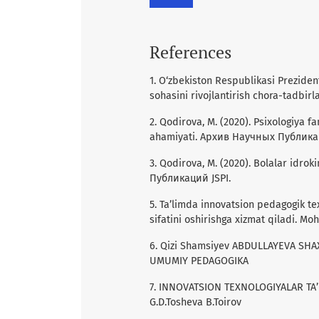
References
1. O‘zbekiston Respublikasi Preziden
sohasini rivojlantirish chora-tadbirlar
2. Qodirova, M. (2020). Psixologiya f
ahamiyati. Архив Научных Публикац
3. Qodirova, M. (2020). Bolalar idrok
Публикаций JSPI.
5. Ta’limda innovatsion pedagogik tex
sifatini oshirishga xizmat qiladi. Mo
6. Qizi Shamsiyev ABDULLAYEVA S
UMUMIY PEDAGOGIKA
7. INNOVATSION TEXNOLOGIYALAR TA
G.D.Tosheva B.Toirov