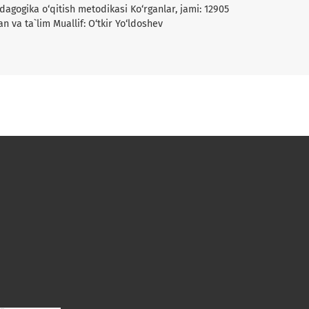
dagogika o‘qitish metodikasi Ko‘rganlar, jami: 12905
an va ta`lim Muallif: O‘tkir Yo‘ldoshev