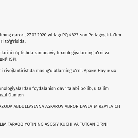
tining qarori, 27.02.2020 yildagi PQ 4623-son Pedagogik ta’lim
i to‘g‘risida.
anlarini o'qitishda zamonaviy texnologiyalarning o'rni va
ий JSPI.
ini rivojlantirishda mashg'ulotlarning o'rni. Архив Научных
nologiyalardan foydalanish davr talabi bo’lib, u ta’lim
higul Olimjon
HAXZODA ABDULLAYEVNA ASKAROV ABROR DAVLATMIRZAYEVICH
’LIM TARAQQIYOTINING ASOSIY KUCHI VA TUTGAN O‘RNI