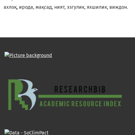
ахлоқ, ирода, мақсад, ният, эзгулик, яхшилик, виждон.