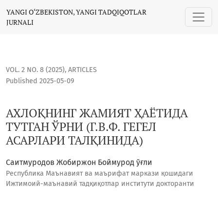
АХЛОҚНИНГ ЖАМИЯТ ҲАЁТИДА ТУТГАН ЎРНИ (Г.В.Ф. ГЕГЕЛ
YANGI O‘ZBEKISTON, YANGI TADQIQOTLAR
JURNALI
VOL. 2 NO. 8 (2025)
,
ARTICLES
Published 2025-05-09
АХЛОҚНИНГ ЖАМИЯТ ҲАЁТИДА
ТУТГАН ЎРНИ (Г.В.Ф. ГЕГЕЛ
АСАРЛАРИ ТАЛҚИНИДА)
Саитмуродов Жобиржон Боймурод ўғли
Республика Маънавият ва маърифат маркази қошидаги
Ижтимоий-маънавий тадқиқотлар институти докторанти