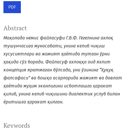
PDF
Abstract
Мақолада немис файласуфи Г.В.Ф.
Гегелнинг ахлоқ
тушунчасига муносабати, унинг келиб чиқиш
хусусиятлари ва
жамият ҳаётида
тутган ўрни
ҳақида сўз боради. Файласуф ахлоққа оид яхлит
концепция яратмаган бўлсада, уни ўзининг
“Ҳуқуқ
фалсафаси”
ва бошқа асарларида жамият ва давлат
ҳаётида муҳим эканлигини исботлашга ҳаракат
қилиб, унинг келиб чиқишини диалектик услуб билан
ёритишга ҳаракат қилган.
Keywords