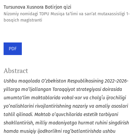
Tursunova Xusnora Botirjon qizi
Nizomiy nomidagi TDPU Musiqa taʼlimi va sanʼat mutaxassisligi 1-
bosqich magistranti
PDF
Abstract
Ushbu maqolada O‘zbekiston Respublikasining 2022–2026-
yillarga mo‘ljallangan Taraqqiyot strategiyasi doirasida
umumta’lim maktablarida vokal-xor va cholgʻu ijrochiligi
yo‘nalishlarini rivojlantirishning nazariy va amaliy asoslari
tahlil qilinadi. Maktab o‘quvchilarida estetik tarbiyani
shakllantirish, milliy madaniyatga hurmat ruhini singdirish
hamda musiqiy ijodkorlikni rag‘batlantirishda ushbu