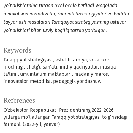
yo‘nalishlarning tutgan o‘rni ochib beriladi. Maqolada
innovatsion metodikalar, raqamli texnologiyalar va kadrlar
tayyorlash masalalari Taraqqiyot strategiyasining ustuvor
yo‘nalishlari bilan uzviy bog‘liq tarzda yoritilgan.
Keywords
Taraqqiyot strategiyasi, estetik tarbiya, vokal-xor
ijrochiligi, cholgʻu san’ati, milliy qadriyatlar, musiqa
ta’limi, umumta’lim maktablari, madaniy meros,
innovatsion metodika, pedagogik yondashuv.
References
O‘zbekiston Respublikasi Prezidentining 2022–2026-
yillarga mo‘ljallangan Taraqqiyot strategiyasi to‘g‘risidagi
farmoni. (2022-yil, yanvar)