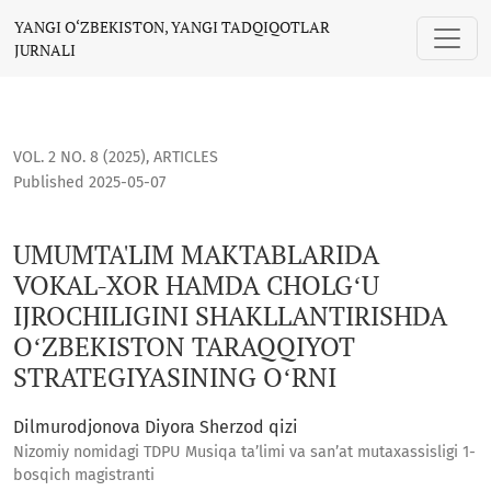
UMUMTA'LIM MAKTABLARIDA VOKAL-XOR HAMDA CHOLGʻU IJRO
YANGI O‘ZBEKISTON, YANGI TADQIQOTLAR
JURNALI
VOL. 2 NO. 8 (2025)
,
ARTICLES
Published 2025-05-07
UMUMTA'LIM MAKTABLARIDA
VOKAL-XOR HAMDA CHOLGʻU
IJROCHILIGINI SHAKLLANTIRISHDA
OʻZBEKISTON TARAQQIYOT
STRATEGIYASINING OʻRNI
Dilmurodjonova Diyora Sherzod qizi
Nizomiy nomidagi TDPU Musiqa taʼlimi va sanʼat mutaxassisligi 1-
bosqich magistranti