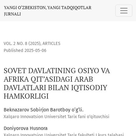
SOVET DAVLATINING OSIYO VA AFRIKA QIT’ASIDAGI ARAB DAV
YANGI O‘ZBEKISTON, YANGI TADQIQOTLAR
JURNALI
VOL. 2 NO. 8 (2025)
,
ARTICLES
Published 2025-05-06
SOVET DAVLATINING OSIYO VA
AFRIKA QIT’ASIDAGI ARAB
DAVLATLARI BILAN IQTISODIY
HAMKORLIGI
Beknazarov Sobirjon Barotboy o‘g‘li.
Xalqaro Innovatsion Universitet Tarix fani o‘qituvchisi
Doniyorova Husnora
Xalqaro Innovatsion Universitet Tarix fakulteti I kurs talabasi .