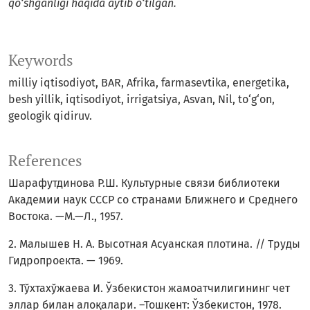
qo‘shganligi haqida aytib o‘tilgan.
Keywords
milliy iqtisodiyot, BAR, Afrika, farmasevtika, energetika,
besh yillik, iqtisodiyot, irrigatsiya, Asvan, Nil, to‘g‘on,
geologik qidiruv.
References
Шарафутдинова Р.Ш. Культурные связи библиотеки
Академии наук СССР со странами Ближнего и Среднего
Востока. —М.—Л., 1957.
2. Малышев Н. А. Высотная Асуанская плотина. // Труды
Гидропроекта. — 1969.
3. Тўхтахўжаева И. Ўзбекистон жамоатчилигининг чет
эллар билан алоқалари. –Тошкент: Ўзбекистон, 1978.