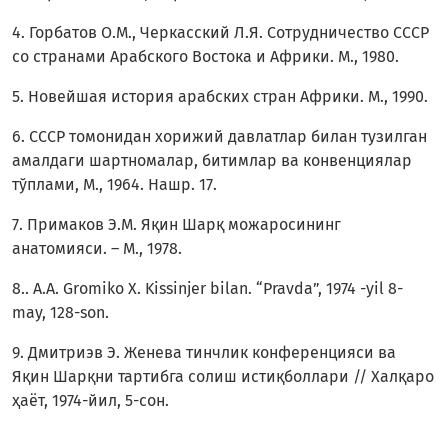
4. Горбатов О.М., Черкасский Л.Я. Сотрудничество СССР
со странами Арабского Востока и Африки. М., 1980.
5. Новейшая история арабских стран Африки. М., 1990.
6. СССР томонидан хорижий давлатлар билан тузилган
амалдаги шартномалар, битимлар ва конвенциялар
тўплами, М., 1964. Нашр. 17.
7. Примаков Э.М. Яқин Шарқ можаросининг
анатомияси. – М., 1978.
8.. A.A. Gromiko X. Kissinjer bilan. “Pravda”, 1974 -yil 8-
may, 128-son.
9. Дмитриэв Э. Женева тинчлик конференцияси ва
Яқин Шарқни тартибга солиш истиқболлари // Халқаро
ҳаёт, 1974-йил, 5-сон.