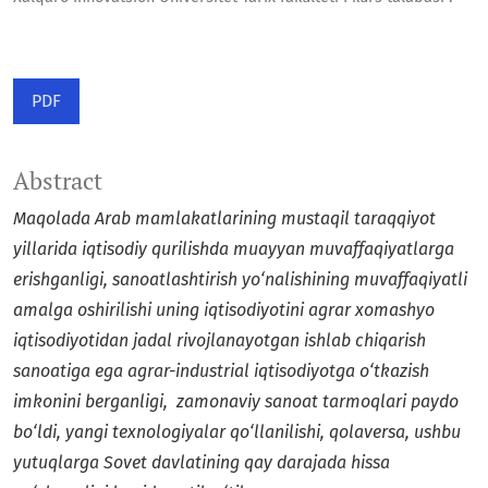
PDF
Abstract
Maqolada Arab mamlakatlarining mustaqil taraqqiyot
yillarida iqtisodiy qurilishda muayyan muvaffaqiyatlarga
erishganligi, sanoatlashtirish yо‘nalishining muvaffaqiyatli
amalga oshirilishi uning iqtisodiyotini agrar xomashyo
iqtisodiyotidan jadal rivojlanayotgan ishlab chiqarish
sanoatiga ega agrar-industrial iqtisodiyotga о‘tkazish
imkonini berganligi, zamonaviy sanoat tarmoqlari paydo
bо‘ldi, yangi texnologiyalar qо‘llanilishi, qolaversa, ushbu
yutuqlarga Sovet davlatining qay darajada hissa