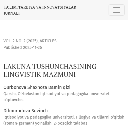
LAKUNA TUSHUNCHASINING LINGVISTIK MAZMUNI
TA’LIM, TARBIYA VA INNOVATSIYALAR
JURNALI
VOL. 2 NO. 2 (2025)
,
ARTICLES
Published 2025-11-26
LAKUNA TUSHUNCHASINING
LINGVISTIK MAZMUNI
Qurbonova Shaxnoza Damin qizi
Qarshi, O‘zbekiston Iqtisodiyot va pedagogika universiteti
o‘qituvchisi
Dilmurodova Sevinch
Iqtisodiyot va pedagogika universiteti, Fillogiya va tillarni o‘qitish
(roman-german) yo‘nalishi 2-bosqich talabasi