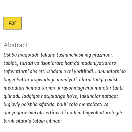
PDF
Abstract
Ushbu maqolada lakuna tushunchasining mazmuni,
tabiati, turlari va lisonlararo hamda madaniyatlararo
tafovutlarni aks ettirishdagi o‘rni yoritiladi. Lakunalarning
lingvokulturologiyadagi ahamiyati, ularni tadqiq qilish
metodlari hamda tarjima jarayonidagi muammolar tahlil
qilinadi. Tadqiqot natijalariga ko‘ra, lakunalar nafaqat
lug‘aviy bo‘shliq sifatida, balki xalq mentaliteti va
dunyoqarashini aks ettiruvchi muhim lingvokulturologik
birlik sifatida talqin qilinadi.