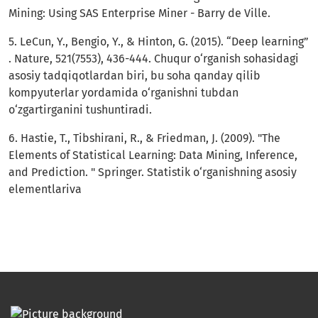
Mining: Using SAS Enterprise Miner - Barry de Ville.
5. LeCun, Y., Bengio, Y., & Hinton, G. (2015). “Deep learning”
. Nature, 521(7553), 436-444. Chuqur o‘rganish sohasidagi
asosiy tadqiqotlardan biri, bu soha qanday qilib
kompyuterlar yordamida o‘rganishni tubdan
o‘zgartirganini tushuntiradi.
6. Hastie, T., Tibshirani, R., & Friedman, J. (2009). "The
Elements of Statistical Learning: Data Mining, Inference,
and Prediction. " Springer. Statistik o‘rganishning asosiy
elementlariva