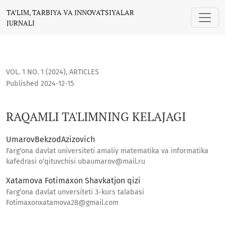
RAQAMLI TA'LIMNING KELAJAGI
TA’LIM, TARBIYA VA INNOVATSIYALAR
JURNALI
VOL. 1 NO. 1 (2024)
,
ARTICLES
Published 2024-12-15
RAQAMLI TA'LIMNING KELAJAGI
UmarovBekzodAzizovich
Farg‘ona davlat universiteti amaliy matematika va informatika
kafedrasi o‘qituvchisi ubaumarov@mail.ru
Xatamova Fotimaxon Shavkatjon qizi
Farg’ona davlat unversiteti 3-kurs talabasi
Fotimaxonxatamova28@gmail.com