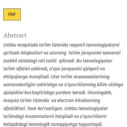
PDF
Abstract
Ushbu maqolada ta'lim tizimida raqamli texnologiyalarni
qo'llash istiqbollari va ularning ta'lim jarayonini samarali
tashkil etishdagi roli tahlil qilinadi. Bu texnologiyalar
ta'lim sifatini oshiradi, o‘quv jarayonini qiziqarli va
ehtiyojlarga mosqiladi. Ular ta'lim muassasalarining
samaradorligini oshirishga va o‘quvchilarning bilim olishga
qiziqishini kuchaytirishga yordam beradi. Shuningdek,
maqola ta'lim tizimida va electron kitoblarning
afzalliklari ham ko‘rsatilgan. Ushbu texnologiyalar
ta'limdagi muammolarni halqiladi va o‘quvchilarni
kelajakdagi texnologik taraqqiyotga tayyorlaydi.