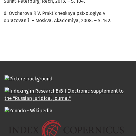
Sankt-Peterburg: Rech, 2013. – S. 104.
6. Ovcharova R.V. Prakticheskaya psixologiya v
obrazovanii. – Moskva: Akademiya, 2008. – S. 142.