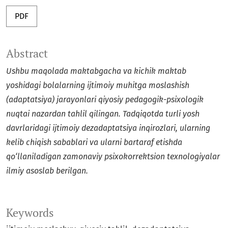
PDF
Abstract
Ushbu maqolada maktabgacha va kichik maktab
yoshidagi bolalarning ijtimoiy muhitga moslashish
(adaptatsiya) jarayonlari qiyosiy pedagogik-psixologik
nuqtai nazardan tahlil qilingan. Tadqiqotda turli yosh
davrlaridagi ijtimoiy dezadaptatsiya inqirozlari, ularning
kelib chiqish sabablari va ularni bartaraf etishda
qo‘llaniladigan zamonaviy psixokorrektsion texnologiyalar
ilmiy asoslab berilgan.
Keywords