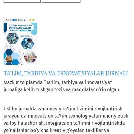
TA’LIM, TARBIYA VA INNOVATSIYALAR JURNALI
Mazkur to‘plamda “Ta’lim, tarbiya va innovatsiya”
jurnaliga kelib tushgan tezis va maqolalar o‘rin olgan.
Ushbu jurnalda zamonaviy ta’lim tizimini rivojlantirish
jarayonida innovatsion ta’lim texnologiyalarini joriy etish
va loyihalashtirish, integratsion ta’limni rivojlantirishda
yo‘nalishlar bo‘yicha kreativ g‘oyalar, takliflar va