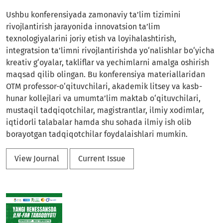
Ushbu konferensiyada zamonaviy ta’lim tizimini
rivojlantirish jarayonida innovatsion ta’lim
texnologiyalarini joriy etish va loyihalashtirish,
integratsion ta’limni rivojlantirishda yo‘nalishlar bo‘yicha
kreativ g‘oyalar, takliflar va yechimlarni amalga oshirish
maqsad qilib olingan. Bu konferensiya materiallaridan
OTM professor-o‘qituvchilari, akademik litsey va kasb-
hunar kollejlari va umumta’lim maktab o‘qituvchilari,
mustaqil tadqiqotchilar, magistrantlar, ilmiy xodimlar,
iqtidorli talabalar hamda shu sohada ilmiy ish olib
borayotgan tadqiqotchilar foydalaishlari mumkin.
View Journal
Current Issue