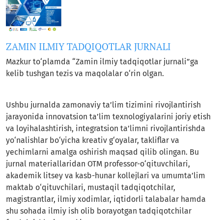
ZAMIN ILMIY TADQIQOTLAR JURNALI
Mazkur to‘plamda “Zamin ilmiy tadqiqotlar jurnali”ga
kelib tushgan tezis va maqolalar o‘rin olgan.
Ushbu jurnalda zamonaviy ta’lim tizimini rivojlantirish
jarayonida innovatsion ta’lim texnologiyalarini joriy etish
va loyihalashtirish, integratsion ta’limni rivojlantirishda
yo‘nalishlar bo‘yicha kreativ g‘oyalar, takliflar va
yechimlarni amalga oshirish maqsad qilib olingan. Bu
jurnal materiallaridan OTM professor-o‘qituvchilari,
akademik litsey va kasb-hunar kollejlari va umumta’lim
maktab o‘qituvchilari, mustaqil tadqiqotchilar,
magistrantlar, ilmiy xodimlar, iqtidorli talabalar hamda
shu sohada ilmiy ish olib borayotgan tadqiqotchilar