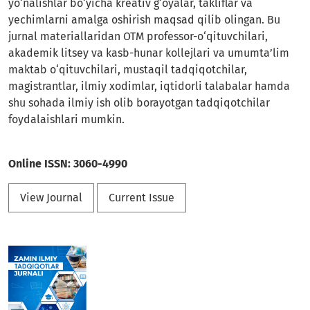
yo‘nalishlar bo‘yicha kreativ g‘oyalar, takliflar va
yechimlarni amalga oshirish maqsad qilib olingan. Bu
jurnal materiallaridan OTM professor-o‘qituvchilari,
akademik litsey va kasb-hunar kollejlari va umumta’lim
maktab o‘qituvchilari, mustaqil tadqiqotchilar,
magistrantlar, ilmiy xodimlar, iqtidorli talabalar hamda
shu sohada ilmiy ish olib borayotgan tadqiqotchilar
foydalaishlari mumkin.
Online ISSN: 3060-4990
View Journal
Current Issue