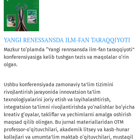
YANGI RENESSANSDA ILM-FAN TARAQQIYOTI
Mazkur to‘plamda “Yangi rennsansda ilm-fan taraqqiyoti”
konferensiyasiga kelib tushgan tezis va maqolalar o‘rin
olgan.
Ushbu konferensiyada zamonaviy ta’lim tizimini
rivojlantirish jarayonida innovatsion ta’lim
texnologiyalarini joriy etish va loyihalashtirish,
integratsion ta’limni rivojlantirishda yo‘nalishlar bo‘yicha
kreativ g‘oyalar, takliflar va yechimlarni amalga oshirish
maqsad qilib olingan. Bu jurnal materiallaridan OTM
professor-o‘qituvchilari, akademik litsey va kasb-hunar
kollejlari va umumta’lim maktab o‘qituvchilari, mustaqil