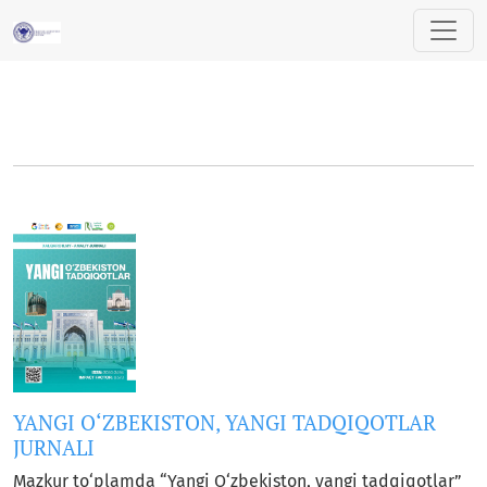
##journal.journals##
YANGI O‘ZBEKISTON, YANGI TADQIQOTLAR
JURNALI
Mazkur to‘plamda “Yangi O‘zbekiston, yangi tadqiqotlar”