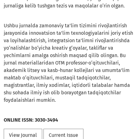
jurnaliga kelib tushgan tezis va maqolalar o‘rin olgan.
Ushbu jurnalda zamonaviy ta’lim tizimini rivojlantirish
jarayonida innovatsion ta’lim texnologiyalarini joriy etish
va loyihalashtirish, integratsion ta’limni rivojlantirishda
yo‘nalishlar bo‘yicha kreativ g‘oyalar, takliflar va
yechimlarni amalga oshirish maqsad qilib olingan. Bu
jurnal materiallaridan OTM professor-o‘qituvchilari,
akademik litsey va kasb-hunar kollejlari va umumta’lim
maktab o‘qituvchilari, mustaqil tadqiqotchilar,
magistrantlar, ilmiy xodimlar, iqtidorli talabalar hamda
shu sohada ilmiy ish olib borayotgan tadqiqotchilar
foydalaishlari mumkin.
ONLINE ISSN:
3030-3494
View Journal
Current Issue