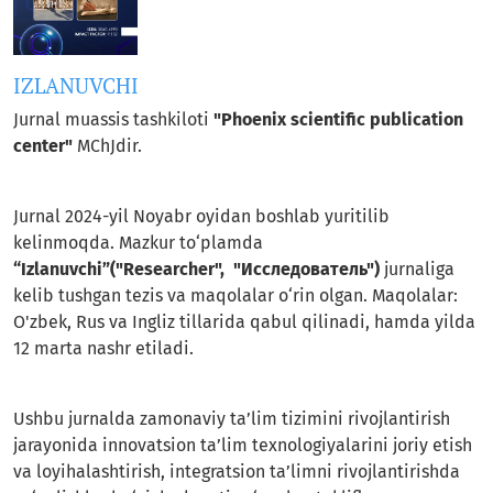
IZLANUVCHI
Jurnal muassis tashkiloti
"Phoenix scientific publication
center"
MChJdir.
Jurnal 2024-yil Noyabr oyidan boshlab yuritilib
kelinmoqda. Mazkur to‘plamda
“Izlanuvchi”("Researcher", "Исследователь")
jurnaliga
kelib tushgan tezis va maqolalar o‘rin olgan. Maqolalar:
O'zbek, Rus va Ingliz tillarida qabul qilinadi, hamda yilda
12 marta nashr etiladi.
Ushbu jurnalda zamonaviy ta’lim tizimini rivojlantirish
jarayonida innovatsion ta’lim texnologiyalarini joriy etish
va loyihalashtirish, integratsion ta’limni rivojlantirishda