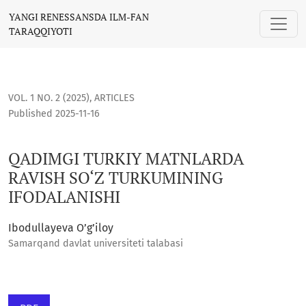
QADIMGI TURKIY MATNLARDA RAVISH SO‘Z TURKUMINING IFO
YANGI RENESSANSDA ILM-FAN
TARAQQIYOTI
VOL. 1 NO. 2 (2025)
,
ARTICLES
Published 2025-11-16
QADIMGI TURKIY MATNLARDA
RAVISH SO‘Z TURKUMINING
IFODALANISHI
Ibodullayeva O’g’iloy
Samarqand davlat universiteti talabasi