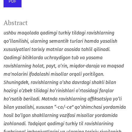
PDF
Abstract
u
shbu maqolada qadimgi turkiy tildagi ravishlarning
qo‘llanilishi, ularning semantik turlari hamda yasalish
xususiyatlari tarixiy matnlar asosida tahlil qilinadi.
Qadimgi bitiklarda uchraydigan tub va yasama
ravishlarning holat, payt, o‘rin, miqdor-daraja va maqsad
ma’nolarini ifodalashi misollar orqali yoritilgan.
Shuningdek, ravishlarning o‘sha davrdagi shakli bilan
hozirgi o‘zbek tilidagi ko‘rinishlari o‘rtasidagi farqlar
ko‘rsatib beriladi. Matnda ravishlarning affiksatsiya yo‘li
bilan yasalishi, xususan “-ca/-ce” qo‘shimchasi yordamida
hosil bo‘lgan shakllarning vazifasi misollar yordamida
izohlanadi. Tadqiqot qadimgi turkiy til ravishlarining
funksional imkoniyatlarini va ularning tarixiy rivojlanish