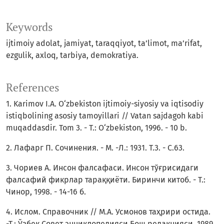
Keywords
ijtimoiy adolat, jamiyat, taraqqiyot, ta’limot, ma’rifat,
ezgulik, axloq, tarbiya, demokratiya.
References
1. Karimov I.A. O‘zbekiston ijtimoiy-siyosiy va iqtisodiy
istiqbolining asosiy tamoyillari // Vatan sajdagoh kabi
muqaddasdir. Tom 3. - T.: O‘zbekiston, 1996. - 10 b.
2. Лафарг П. Сочинения. - М. -Л.: 1931. Т.3. - С.63.
3. Чориев А. Инсон фалсафаси. Инсон тўғрисидаги
фалсафий фикрлар тараққиёти. Биринчи китоб. - Т.:
Чинор, 1998. - 14-16 б.
4. Ислом. Справочник // М.А. Усмонов таҳрири остида.
-Т.: Ўзбек Совет энциклопедияси Бош редакцияси, 1989.