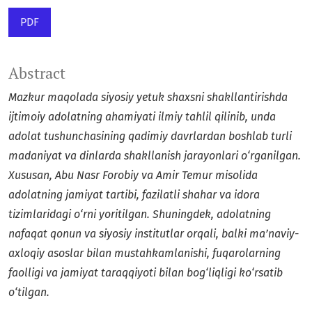
PDF
Abstract
Mazkur maqolada siyosiy yetuk shaxsni shakllantirishda
ijtimoiy adolatning ahamiyati ilmiy tahlil qilinib, unda
adolat tushunchasining qadimiy davrlardan boshlab turli
madaniyat va dinlarda shakllanish jarayonlari o‘rganilgan.
Xususan, Abu Nasr Forobiy va Amir Temur misolida
adolatning jamiyat tartibi, fazilatli shahar va idora
tizimlaridagi o‘rni yoritilgan. Shuningdek, adolatning
nafaqat qonun va siyosiy institutlar orqali, balki ma’naviy-
axloqiy asoslar bilan mustahkamlanishi, fuqarolarning
faolligi va jamiyat taraqqiyoti bilan bog‘liqligi ko‘rsatib
o‘tilgan.