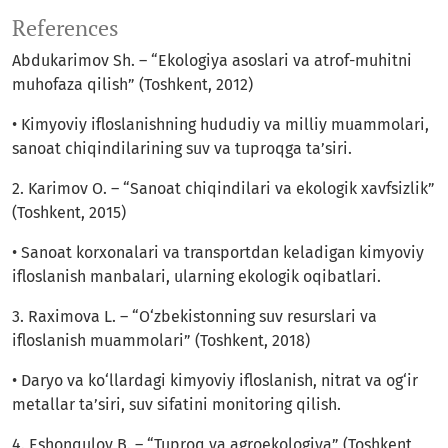
References
Abdukarimov Sh. – “Ekologiya asoslari va atrof-muhitni
muhofaza qilish” (Toshkent, 2012)
• Kimyoviy ifloslanishning hududiy va milliy muammolari,
sanoat chiqindilarining suv va tuproqga ta’siri.
2. Karimov O. – “Sanoat chiqindilari va ekologik xavfsizlik”
(Toshkent, 2015)
• Sanoat korxonalari va transportdan keladigan kimyoviy
ifloslanish manbalari, ularning ekologik oqibatlari.
3. Raximova L. – “O‘zbekistonning suv resurslari va
ifloslanish muammolari” (Toshkent, 2018)
• Daryo va ko‘llardagi kimyoviy ifloslanish, nitrat va og‘ir
metallar ta’siri, suv sifatini monitoring qilish.
4. Eshonqulov B. – “Tuproq va agroekologiya” (Toshkent,