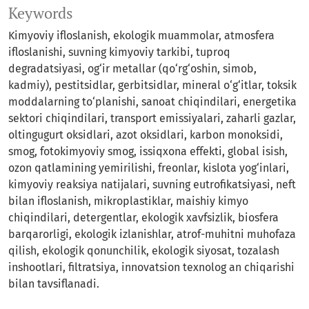
Keywords
Kimyoviy ifloslanish, ekologik muammolar, atmosfera
ifloslanishi, suvning kimyoviy tarkibi, tuproq
degradatsiyasi, og‘ir metallar (qo‘rg‘oshin, simob,
kadmiy), pestitsidlar, gerbitsidlar, mineral o‘g‘itlar, toksik
moddalarning to‘planishi, sanoat chiqindilari, energetika
sektori chiqindilari, transport emissiyalari, zaharli gazlar,
oltingugurt oksidlari, azot oksidlari, karbon monoksidi,
smog, fotokimyoviy smog, issiqxona effekti, global isish,
ozon qatlamining yemirilishi, freonlar, kislota yog‘inlari,
kimyoviy reaksiya natijalari, suvning eutrofikatsiyasi, neft
bilan ifloslanish, mikroplastiklar, maishiy kimyo
chiqindilari, detergentlar, ekologik xavfsizlik, biosfera
barqarorligi, ekologik izlanishlar, atrof-muhitni muhofaza
qilish, ekologik qonunchilik, ekologik siyosat, tozalash
inshootlari, filtratsiya, innovatsion texnolog an chiqarishi
bilan tavsiflanadi.