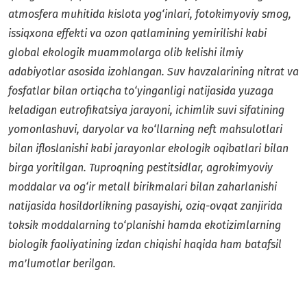
atmosfera muhitida kislota yog‘inlari, fotokimyoviy smog,
issiqxona effekti va ozon qatlamining yemirilishi kabi
global ekologik muammolarga olib kelishi ilmiy
adabiyotlar asosida izohlangan. Suv havzalarining nitrat va
fosfatlar bilan ortiqcha to‘yinganligi natijasida yuzaga
keladigan eutrofikatsiya jarayoni, ichimlik suvi sifatining
yomonlashuvi, daryolar va ko‘llarning neft mahsulotlari
bilan ifloslanishi kabi jarayonlar ekologik oqibatlari bilan
birga yoritilgan. Tuproqning pestitsidlar, agrokimyoviy
moddalar va og‘ir metall birikmalari bilan zaharlanishi
natijasida hosildorlikning pasayishi, oziq-ovqat zanjirida
toksik moddalarning to‘planishi hamda ekotizimlarning
biologik faoliyatining izdan chiqishi haqida ham batafsil
ma’lumotlar berilgan.