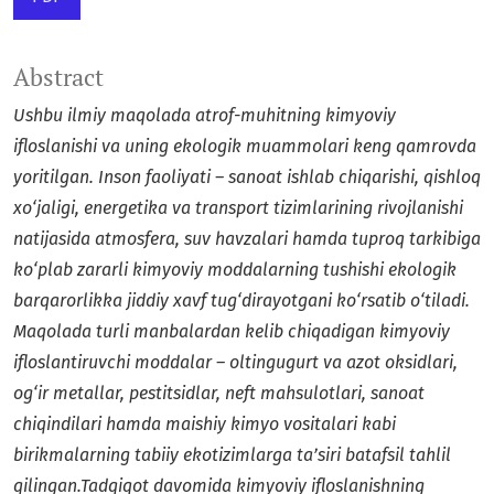
Abstract
Ushbu ilmiy maqolada atrof-muhitning kimyoviy
ifloslanishi va uning ekologik muammolari keng qamrovda
yoritilgan. Inson faoliyati – sanoat ishlab chiqarishi, qishloq
xo‘jaligi, energetika va transport tizimlarining rivojlanishi
natijasida atmosfera, suv havzalari hamda tuproq tarkibiga
ko‘plab zararli kimyoviy moddalarning tushishi ekologik
barqarorlikka jiddiy xavf tug‘dirayotgani ko‘rsatib o‘tiladi.
Maqolada turli manbalardan kelib chiqadigan kimyoviy
ifloslantiruvchi moddalar – oltingugurt va azot oksidlari,
og‘ir metallar, pestitsidlar, neft mahsulotlari, sanoat
chiqindilari hamda maishiy kimyo vositalari kabi
birikmalarning tabiiy ekotizimlarga ta’siri batafsil tahlil
qilingan.Tadqiqot davomida kimyoviy ifloslanishning