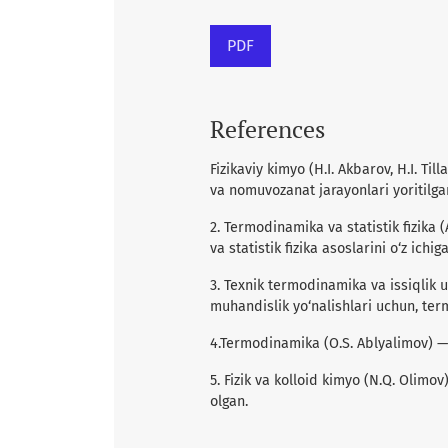
PDF
References
Fizikaviy kimyo (H.I. Akbarov, H.I. T
va nomuvozanat jarayonlari yoritilga
2. Termodinamika va statistik fizika
va statistik fizika asoslarini o‘z ichig
3. Texnik termodinamika va issiqlik u
muhandislik yo‘nalishlari uchun, ter
4.Termodinamika (O.S. Ablyalimov) — 
5. Fizik va kolloid kimyo (N.Q. Olim
olgan.