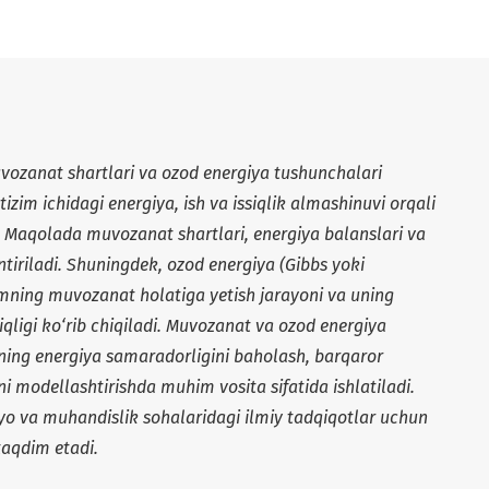
ozanat shartlari va ozod energiya tushunchalari
zim ichidagi energiya, ish va issiqlik almashinuvi orqali
i. Maqolada muvozanat shartlari, energiya balanslari va
ntiriladi. Shuningdek, ozod energiya (Gibbs yoki
zimning muvozanat holatiga yetish jarayoni va uning
iqligi ko‘rib chiqiladi. Muvozanat va ozod energiya
rning energiya samaradorligini baholash, barqaror
ni modellashtirishda muhim vosita sifatida ishlatiladi.
o va muhandislik sohalaridagi ilmiy tadqiqotlar uchun
taqdim etadi.