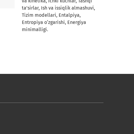
va kinetika, Ichki kuchlar, Tashqi
ta’sirlar, Ish va issiqlik almashuvi,
Tizim modellari, Entalpiya,
Entropiya o‘zgarishi, Energiya
minimalligi.