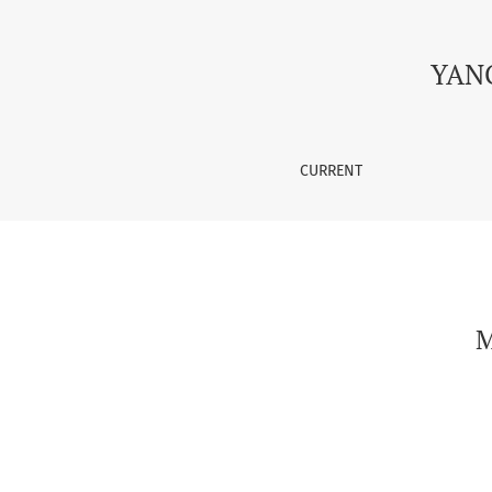
MUVOZANAT SHARTLARI. OZOD ENERGIYA
YAN
CURRENT
M