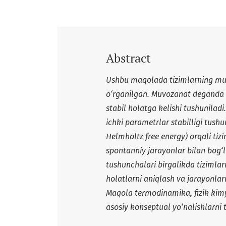
Abstract
Ushbu maqolada tizimlarning muv
o‘rganilgan. Muvozanat deganda ti
stabil holatga kelishi tushunilad
ichki parametrlar stabilligi tushu
Helmholtz free energy) orqali ti
spontanniy jarayonlar bilan bog‘l
tushunchalari birgalikda tizimla
holatlarni aniqlash va jarayonlar
Maqola termodinamika, fizik kimy
asosiy konseptual yo‘nalishlarni 