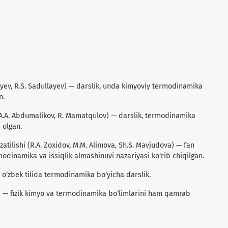
illayev, R.S. Sadullayev) — darslik, unda kimyoviy termodinamika
n.
 (A.A. Abdumalikov, R. Mamatqulov) — darslik, termodinamika
a olgan.
zatilishi (R.A. Zoxidov, M.M. Alimova, Sh.S. Mavjudova) — fan
modinamika va issiqlik almashinuvi nazariyasi ko‘rib chiqilgan.
o‘zbek tilida termodinamika bo‘yicha darslik.
ov) — fizik kimyo va termodinamika bo‘limlarini ham qamrab