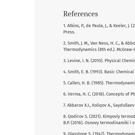
References
1. Atkins, P., de Paula, J., & Keeler, J
Press.
2. Smith, J. M., Van Ness, H. C., & Ab
Thermodynamics (8th ed.). McGraw-H
3. Levine, I. N. (2010). Physical Chem
4. Smith, E. B. (1993). Basic Chemic
5. Callen, H. B. (1985). Thermodynami
6. Verma, H. C. (2018). Concepts of Ph
7. Akbarov X.I., Xoliqov A., Saydullaev
8. Qodirov S. (2021). Kimyoviy termod
B.P. (2016). Osnovy termodinamiki i st
9. Glasstone S. (1947). Thermodynami