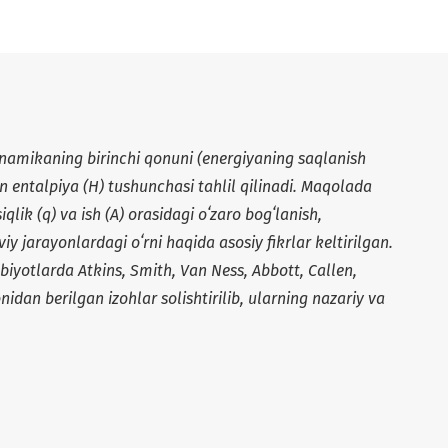
namikaning birinchi qonuni (energiyaning saqlanish
 entalpiya (H) tushunchasi tahlil qilinadi. Maqolada
siqlik (q) va ish (A) orasidagi oʻzaro bogʻlanish,
y jarayonlardagi oʻrni haqida asosiy fikrlar keltirilgan.
biyotlarda Atkins, Smith, Van Ness, Abbott, Callen,
an berilgan izohlar solishtirilib, ularning nazariy va