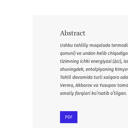
Abstract
Ushbu tahliliy maqolada termodi
qonuni) va undan kelib chiqadigan
tizimning ichki energiyasi (
Δ
U), is
shuningdek, entalpiyaning kimyovi
Tahlil davomida turli xalqaro ada
Verma, Akbarov va Yusupov tomonid
amaliy farqlari koʻrsatib oʻtilgan.
PDF