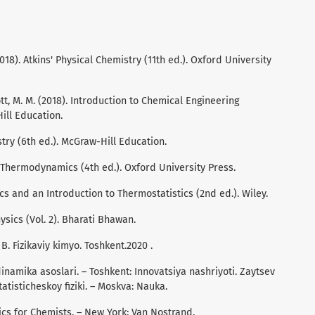
. (2018). Atkins' Physical Chemistry (11th ed.). Oxford University
bott, M. M. (2018). Introduction to Chemical Engineering
ill Education.
istry (6th ed.). McGraw-Hill Education.
al Thermodynamics (4th ed.). Oxford University Press.
cs and an Introduction to Thermostatistics (2nd ed.). Wiley.
ysics (Vol. 2). Bharati Bhawan.
 B. Fizikaviy kimyo. Toshkent.2020 .
inamika asoslari. – Toshkent: Innovatsiya nashriyoti. Zaytsev
atisticheskoy fiziki. – Moskva: Nauka.
cs for Chemists. – New York: Van Nostrand.