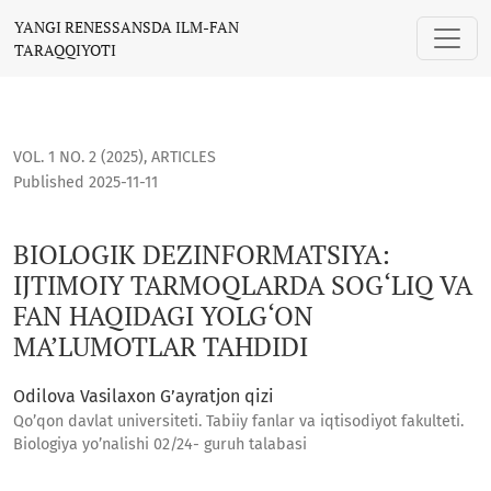
BIOLOGIK DEZINFORMATSIYA: IJTIMOIY TARMOQLARDA SOG‘LI
YANGI RENESSANSDA ILM-FAN
TARAQQIYOTI
VOL. 1 NO. 2 (2025)
,
ARTICLES
Published 2025-11-11
BIOLOGIK DEZINFORMATSIYA:
IJTIMOIY TARMOQLARDA SOG‘LIQ VA
FAN HAQIDAGI YOLG‘ON
MA’LUMOTLAR TAHDIDI
Odilova Vasilaxon Gʼayratjon qizi
Qo’qon davlat universiteti. Tabiiy fanlar va iqtisodiyot fakulteti.
Biologiya yo’nalishi 02/24- guruh talabasi