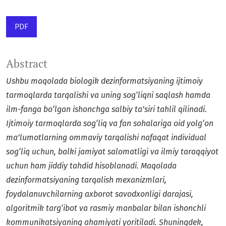
PDF
Abstract
Ushbu maqolada biologik dezinformatsiyaning ijtimoiy
tarmoqlarda tarqalishi va uning sog‘liqni saqlash hamda
ilm-fanga bo‘lgan ishonchga salbiy ta’siri tahlil qilinadi.
Ijtimoiy tarmoqlarda sog‘liq va fan sohalariga oid yolg‘on
ma’lumotlarning ommaviy tarqalishi nafaqat individual
sog‘liq uchun, balki jamiyat salomatligi va ilmiy taraqqiyot
uchun ham jiddiy tahdid hisoblanadi. Maqolada
dezinformatsiyaning tarqalish mexanizmlari,
foydalanuvchilarning axborot savodxonligi darajasi,
algoritmik targ‘ibot va rasmiy manbalar bilan ishonchli
kommunikatsiyaning ahamiyati yoritiladi. Shuningdek,