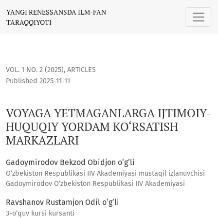
VOYAGA YETMAGANLARGA IJTIMOIY-HUQUQIY YORDAM KO‘RS
YANGI RENESSANSDA ILM-FAN
TARAQQIYOTI
VOL. 1 NO. 2 (2025)
,
ARTICLES
Published 2025-11-11
VOYAGA YETMAGANLARGA IJTIMOIY-
HUQUQIY YORDAM KO‘RSATISH
MARKAZLARI
Gadoymirodov Bekzod Obidjon o‘g‘li
O‘zbekiston Respublikasi IIV Akademiyasi mustaqil izlanuvchisi
Gadoymirodov O‘zbekiston Respublikasi IIV Akademiyasi
Ravshanov Rustamjon Odil o‘g‘li
3-o‘quv kursi kursanti