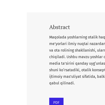
Abstract
Maqolada yoshlarning otalik haqi
me’yorlari ilmiy nuqtai nazardan
va ota rolining shakllanishi, ular
chiqiladi. Ushbu mavzu yoshlar o
media ta’sirini qanday uyg‘unlas
shuni ko‘rsatadiki, otalik konse
ijtimoiy mas’uliyat sifatida, balk
qabul qilinadi.
PDF