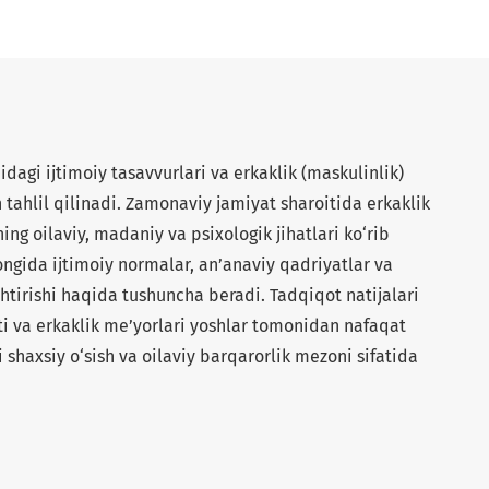
dagi ijtimoiy tasavvurlari va erkaklik (maskulinlik)
 tahlil qilinadi. Zamonaviy jamiyat sharoitida erkaklik
ning oilaviy, madaniy va psixologik jihatlari ko‘rib
ngida ijtimoiy normalar, an’anaviy qadriyatlar va
htirishi haqida tushuncha beradi. Tadqiqot natijalari
pti va erkaklik me’yorlari yoshlar tomonidan nafaqat
i shaxsiy o‘sish va oilaviy barqarorlik mezoni sifatida