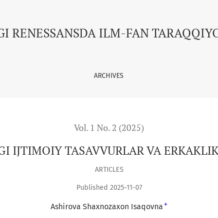
VURLAR VA ERKAKLIK (MASKULINLIK) ME'YORLARI
GI RENESSANSDA ILM-FAN TARAQQIY
ARCHIVES
Vol. 1 No. 2 (2025)
I IJTIMOIY TASAVVURLAR VA ERKAKLIK
ARTICLES
Published 2025-11-07
+
Ashirova Shaxnozaxon Isaqovna