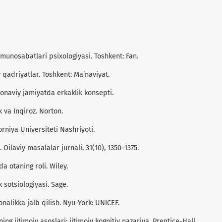
d munosabatlari psixologiyasi. Toshkent: Fan.
iy qadriyatlar. Toshkent: Ma’naviyat.
amonaviy jamiyatda erkaklik konsepti.
k va Inqiroz. Norton.
forniya Universiteti Nashriyoti.
k. Oilaviy masalalar jurnali, 31(10), 1350–1375.
da otaning roli. Wiley.
k sotsiologiyasi. Sage.
onalikka jalb qilish. Nyu-York: UNICEF.
ning ijtimoiy asoslari: ijtimoiy kognitiv nazariya. Prentice-Hall.