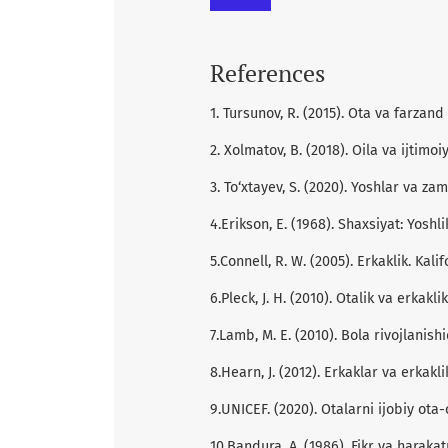
References
1. Tursunov, R. (2015). Ota va farzan
2. Xolmatov, B. (2018). Oila va ijtimo
3. To‘xtayev, S. (2020). Yoshlar va z
4.Erikson, E. (1968). Shaxsiyat: Yoshli
5.Connell, R. W. (2005). Erkaklik. Kali
6.Pleck, J. H. (2010). Otalik va erkakli
7.Lamb, M. E. (2010). Bola rivojlanishi
8.Hearn, J. (2012). Erkaklar va erkakli
9.UNICEF. (2020). Otalarni ijobiy ota-
10.Bandura, A. (1986). Fikr va harakat