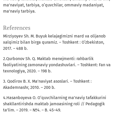
ma’naviyat, tarbiya, o‘quvchilar, ommaviy madaniyat,
ma’naviy tarbiya.
References
Mirziyoyev Sh. M. Buyuk kelajagimizni mard va olijanob
xalqimiz bilan birga quramiz. – Toshkent : Oʻzbekiston,
2017. – 488 b.
2.Qurbonov Sh. Q. Maktab menejmenti: rahbarlik
faoliyatining zamonaviy yondashuvlari. – Toshkent: Fan va
texnologiya, 2020. – 198 b.
3. Qodirov B. X. Ma’naviyat asoslari. – Toshkent :
Akademnashr, 2010. – 200 b.
4.Hasanboyeva O. O‘quvchilarning ma’naviy tafakkurini
shakllantirishda maktab jamoasining roli // Pedagogik
ta’lim. – 2019. – №4. – B. 45–49.