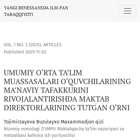
UMUMIY O‘RTA TA’LIM MUASSASALARI O‘QUVCHILARINING MA
YANGI RENESSANSDA ILM-FAN
TARAQQIYOTI
VOL. 1 NO. 2 (2025)
,
ARTICLES
Published 2025-11-02
UMUMIY O‘RTA TA’LIM
MUASSASALARI O‘QUVCHILARINING
MA’NAVIY TAFAKKURINI
RIVOJALANTIRISHDA MAKTAB
DIREKTORLARINING TUTGAN O‘RNI
Tojimirzayeva Buzulayxo Maxammadjon qizi
Nizomiy nomidagi O‘zMPU Maktabgacha ta’lim nazariyasi va
metodikasi kafedra ish yurituvchisi