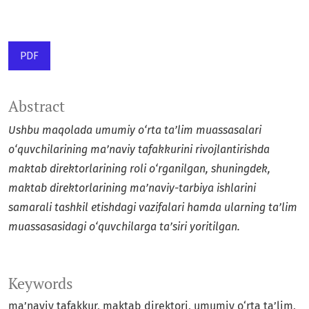
PDF
Abstract
Ushbu maqolada umumiy o‘rta ta’lim muassasalari
o‘quvchilarining ma’naviy tafakkurini rivojlantirishda
maktab direktorlarining roli o‘rganilgan, shuningdek,
maktab direktorlarining ma’naviy-tarbiya ishlarini
samarali tashkil etishdagi vazifalari hamda ularning ta’lim
muassasasidagi o‘quvchilarga ta’siri yoritilgan.
Keywords
ma’naviy tafakkur, maktab direktori, umumiy o‘rta ta’lim,