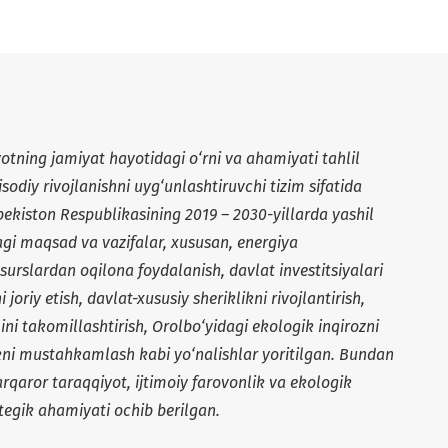
tning jamiyat hayotidagi o‘rni va ahamiyati tahlil
tisodiy rivojlanishni uyg‘unlashtiruvchi tizim sifatida
bekiston Respublikasining 2019 – 2030-yillarda yashil
dagi maqsad va vazifalar, xususan, energiya
esurslardan oqilona foydalanish, davlat investitsiyalari
joriy etish, davlat-xususiy sheriklikni rivojlantirish,
ini takomillashtirish, Orolbo‘yidagi ekologik inqirozni
ni mustahkamlash kabi yo‘nalishlar yoritilgan. Bundan
arqaror taraqqiyot, ijtimoiy farovonlik va ekologik
egik ahamiyati ochib berilgan.