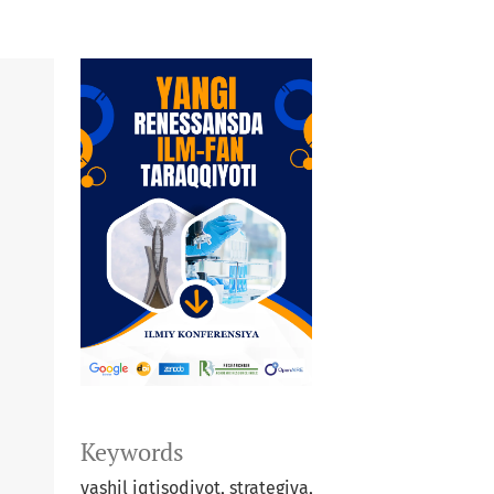
Keywords
yashil iqtisodiyot, strategiya,