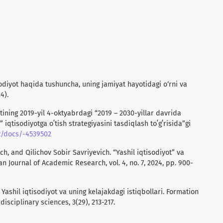
sodiyot haqida tushuncha, uning jamiyat hayotidagi o‘rni va
4).
tining 2019-yil 4-oktyabrdagi “2019 – 2030-yillar davrida
 iqtisodiyotga oʻtish strategiyasini tasdiqlash toʻgʻrisida”gi
uz/docs/-4539502
h, and Qilichov Sobir Savriyevich. “Yashil iqtisodiyot” va
an Journal of Academic Research, vol. 4, no. 7, 2024, pp. 900-
). Yashil iqtisodiyot va uning kelajakdagi istiqbollari. Formation
sciplinary sciences, 3(29), 213-217.