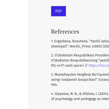
PDF
References
1. Ergasheva, Ruxshona. “Yashil iqti
ahamiyati”. Nordic_Press 3.0003 (202
2. Oʻzbekiston Respublikasi Preziden
Oʻzbekiston Respublikasining “yashil”
PQ-4477-sonli qarori //
https://lex.
3. Mustafaqulov Yangiboy Bo‘riqulovic
uning rivojlanish bosqichlari” Eurasi
904.
4. Giyazova, N. B., & Dildora, I. (2024
of psychology and pedagogy as interdi