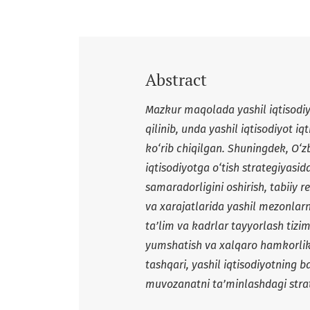
Abstract
Mazkur maqolada yashil iqtisodiyo
qilinib, unda yashil iqtisodiyot iq
ko‘rib chiqilgan. Shuningdek, O‘z
iqtisodiyotga o‘tish strategiyasi
samaradorligini oshirish, tabiiy r
va xarajatlarida yashil mezonlarni 
ta’lim va kadrlar tayyorlash tizim
yumshatish va xalqaro hamkorlik
tashqari, yashil iqtisodiyotning b
muvozanatni ta’minlashdagi strat