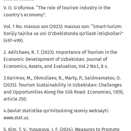
V. O. G’ofurova. “The role of tourism industry in the
country’s economy”.
Vol. 1 No. maxsus son (2023): maxsus son: “Smart-turizm:
Xorijiy tajriba va uni O’zbekistonda qo’llash istiqbollari”
(497-499).
2. Adilchaev, R. T. (2023). Importance of Tourism in the
Economic Development of Uzbekistan. Journal of
Economics, Assets, and Evaluation, Vol.2 No.1, 8 s.
3.Karimov, M., Okmullaev, R., Marty, P., Saidmamatov, O.
(2025). Tourism Sustainability in Uzbekistan: Challenges
and Opportunities Along the Silk Road. Economies, 13(9),
article 250.
4.Davlat statistika qo’mitasining rasmiy websayti:
www.stat.uz.
5. Kim, T. V., Yusupova, I. F. (2024). Measures to Promote