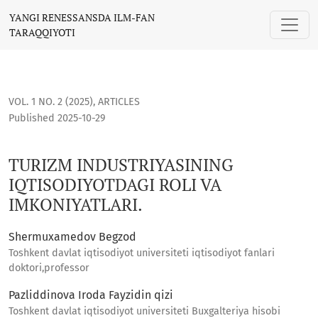
TURIZM INDUSTRIYASINING IQTISODIYOTDAGI ROLI VA IMKONI
YANGI RENESSANSDA ILM-FAN
TARAQQIYOTI
VOL. 1 NO. 2 (2025)
,
ARTICLES
Published 2025-10-29
TURIZM INDUSTRIYASINING
IQTISODIYOTDAGI ROLI VA
IMKONIYATLARI.
Shermuxamedov Begzod
Toshkent davlat iqtisodiyot universiteti iqtisodiyot fаnlаri
doktori,professor
Pazliddinova Iroda Fayzidin qizi
Toshkent davlat iqtisodiyot universiteti Buxgalteriya hisobi