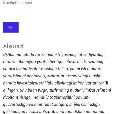
fakulketi talabasi
PDF
Abstract
Ushbu maqolada turizm industriyasining iqtisodiyotdagi
o‘rni va ahamiyati yoritib berilgan. Xususan, turizmning
yalpi ichki mahsulot o‘sishiga ta’siri, yangi ish o‘rinlari
yaratishdagi ahamiyati, xizmatlar eksportidagi ulushi
hamda investitsiyalarni jalb qilishdagi imkoniyatlari tahlil
qilingan. Shu bilan birga, turizmning hududiy infratuzilmani
rivojlantirishga, mahalliy tadbirkorlikni qo‘llab-
quvvatlashga va mamlakat xalqaro imijini oshirishga
qo‘shadigan hissasi ko‘rsatib berilgan. Ushbu maqolada