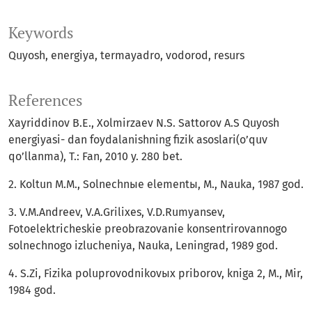
Keywords
Quyosh, energiya, termayadro, vodorod, resurs
References
Xayriddinov B.E., Xolmirzaev N.S. Sattorov A.S Quyosh
energiyasi- dan foydalanishning fizik asoslari(o’quv
qo’llanma), T.: Fan, 2010 y. 280 bet.
2. Koltun M.M., Solnechnыe elementы, M., Nauka, 1987 god.
3. V.M.Andreev, V.A.Grilixes, V.D.Rumyansev,
Fotoelektricheskie preobrazovanie konsentrirovannogo
solnechnogo izlucheniya, Nauka, Leningrad, 1989 god.
4. S.Zi, Fizika poluprovodnikovыx priborov, kniga 2, M., Mir,
1984 god.