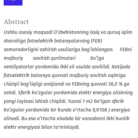
Abstract
Ushbu asosiy maqsadi O‘zbekistonning issiq va quruq iqlim
sharoitiga fotoelektrik batareyalarning (FEB)
samaradorligini oshirish usullariga bag‘ishlangan. FEBni
majburiy sovitish qurilmalari bo‘lga
ventilyatorlar yordamida ikki xil usulda sovitildi. Natijada
fotoelektrik batareya quvvati majburiy sovitish oqimiga
chiziqli bog‘liqligi aniqlandi va FEBning quvvati 38,0 % ga
oshdi. Sferik ko‘zgular yordamida elektr energiya olishning
yangi loyixasi ishlab chiqildi. Yuzasi 1 m2 bo‘lgan sferik
ko‘zgular yordamida bir kunda o‘rtacha 9,9∙108 J energiya
olinadi. Bu esa o‘rtacha xisobda bir xonadonni ikki kunlik
elektr energiyasi bilan ta’minlaydi.