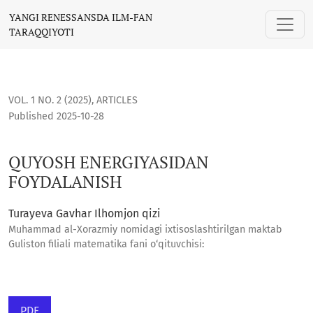
QUYOSH ENERGIYASIDAN FOYDALANISH
YANGI RENESSANSDA ILM-FAN
TARAQQIYOTI
VOL. 1 NO. 2 (2025)
,
ARTICLES
Published 2025-10-28
QUYOSH ENERGIYASIDAN
FOYDALANISH
Turayeva Gavhar Ilhomjon qizi
Muhammad al-Xorazmiy nomidagi ixtisoslashtirilgan maktab
Guliston filiali matematika fani o‘qituvchisi:
PDF