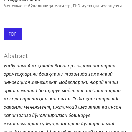
Менежмент йўналишида магистр, PhD мустақил изланувчи
PDF
Abstract
Ушбу илмий мақолада болалар соғломлаштириш
оромгоҳларини бошқариш тизимида замонавий
инновацион менежмент моделларини жорий этиш
орқали миллий бошқарув моделини шакллантириш
масалалари таҳлил қилинган. Тадқиқот доирасида
рақамли менежмент, ижтимоий шериклик ва инсон
капиталига йўналтирилган бошқарув
механизмларини уйғунлаштириш йўллари илмий
асосда ёритилган. Шунингдек, хорижий мамлакатлар