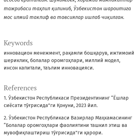
тажрибаси таҳлил қилиниб, Ўзбекистон шароитига
мос илмий таклиф ва тавсиялар ишлаб чиқилган.
Keywords
инновацион менежмент, рақамли бошқарув, ижтимоий
шериклик, болалар оромгоҳлари, миллий модел,
инсон капитали, таълим инновацияси.
References
1. Ўзбекистон Республикаси Президентининг “Ёшлар
сиёсати тўғрисида”ги Қонуни, 2023 йил.
2. Ўзбекистон Республикаси Вазирлар Маҳкамасининг
“Болалар оромгоҳлари фаолиятини ташкил этиш ва
мувофиқлаштириш тўғрисида”ги қарори.