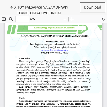
Return to Article Details
←
XITOY FALSAFASI VA ZAMONAVIY
Download
TEXNOLOGIYA UYG‘UNLIGI