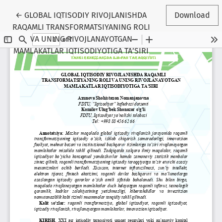
Return to Article Details
←
GLOBAL IQTISODIY RIVOJLANISHDA
Download
RAQAMLI TRANSFORMATSIYANING ROLI
VA UNING RIVOJLANAYOTGAN
MAMLAKATLAR IQTISODIYOTIGA TA’SIRI