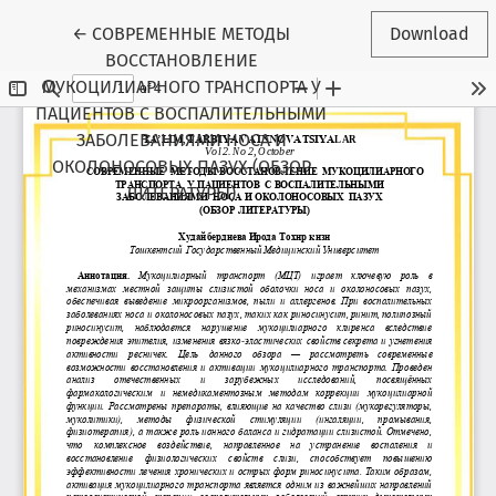
Return to Article Details
←
СОВРЕМЕННЫЕ МЕТОДЫ
Download
ВОССТАНОВЛЕНИЕ
МУКОЦИЛИАРНОГО ТРАНСПОРТА У
ПАЦИЕНТОВ С ВОСПАЛИТЕЛЬНЫМИ
ЗАБОЛЕВАНИЯМИ НОСА И
ОКОЛОНОСОВЫХ ПАЗУХ (ОБЗОР
ЛИТЕРАТУРЫ)