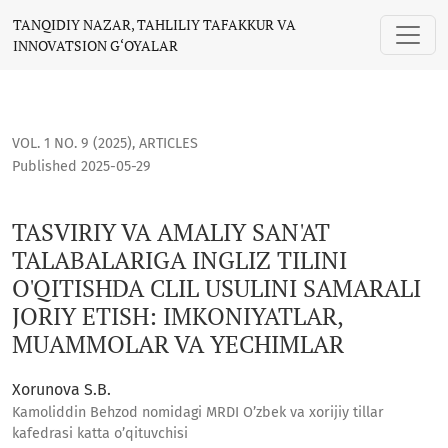
TASVIRIY VA AMALIY SAN'AT TALABALARIGA INGLIZ TILINI O'
TANQIDIY NAZAR, TAHLILIY TAFAKKUR VA
INNOVATSION G‘OYALAR
VOL. 1 NO. 9 (2025)
,
ARTICLES
Published 2025-05-29
TASVIRIY VA AMALIY SAN'AT
TALABALARIGA INGLIZ TILINI
O'QITISHDA CLIL USULINI SAMARALI
JORIY ETISH: IMKONIYATLAR,
MUAMMOLAR VA YECHIMLAR
Xorunova S.B.
Kamoliddin Behzod nomidagi MRDI O’zbek va xorijiy tillar
kafedrasi katta o’qituvchisi