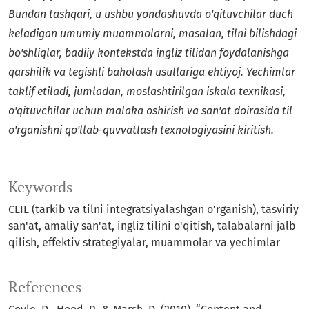
Bundan tashqari, u ushbu yondashuvda o'qituvchilar duch
keladigan umumiy muammolarni, masalan, tilni bilishdagi
bo'shliqlar, badiiy kontekstda ingliz tilidan foydalanishga
qarshilik va tegishli baholash usullariga ehtiyoj. Yechimlar
taklif etiladi, jumladan, moslashtirilgan iskala texnikasi,
o'qituvchilar uchun malaka oshirish va san'at doirasida til
o'rganishni qo'llab-quvvatlash texnologiyasini kiritish.
Keywords
CLIL (tarkib va tilni integratsiyalashgan o'rganish), tasviriy
san'at, amaliy san'at, ingliz tilini o'qitish, talabalarni jalb
qilish, effektiv strategiyalar, muammolar va yechimlar
References