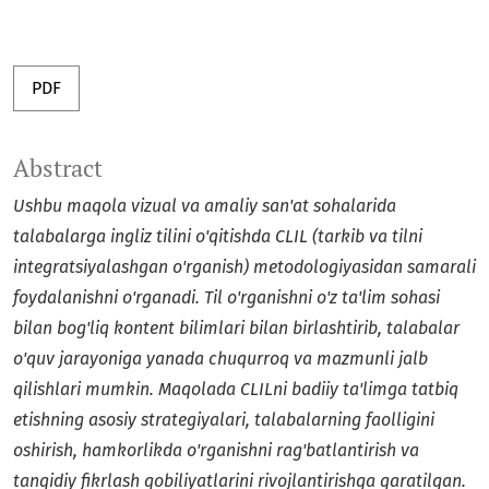
PDF
Abstract
Ushbu maqola vizual va amaliy san'at sohalarida
talabalarga ingliz tilini o'qitishda CLIL (tarkib va tilni
integratsiyalashgan o'rganish) metodologiyasidan samarali
foydalanishni o'rganadi. Til o'rganishni o'z ta'lim sohasi
bilan bog'liq kontent bilimlari bilan birlashtirib, talabalar
o'quv jarayoniga yanada chuqurroq va mazmunli jalb
qilishlari mumkin. Maqolada CLILni badiiy ta'limga tatbiq
etishning asosiy strategiyalari, talabalarning faolligini
oshirish, hamkorlikda o'rganishni rag'batlantirish va
tanqidiy fikrlash qobiliyatlarini rivojlantirishga qaratilgan.