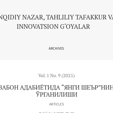
НГИ ШЕЪР”НИНГ МАРКАЗИЙ ОСИЁДА ЎРГАНИЛИШИ
NQIDIY NAZAR, TAHLILIY TAFAKKUR V
INNOVATSION G‘OYALAR
ARCHIVES
Vol. 1 No. 9 (2025)
АБОН АДАБИЁТИДА “ЯНГИ ШЕЪР”НИ
ЎРГАНИЛИШИ
ARTICLES