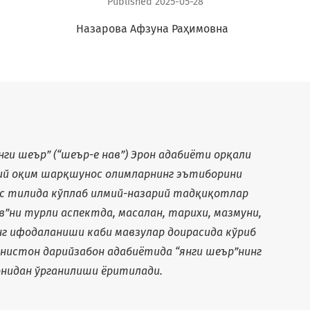
Published 2025-05-28
+
Назарова Афзуна Раҳимовна
ги шеър” (“шеър-е нав”) Эрон адабиёти орқали
абий оқим шарқшунос олимларнинг эътиборини
орс тилида кўплаб илмий-назарий тадқиқотлар
ав”ни турли аспектда, масалан, тарихи, мазмуни,
г ифодаланиши каби мавзулар доирасида кўриб
онистон дарийзабон адабиётида “янги шеър”нинг
нидан ўрганилиши ёритилади.