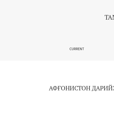
АФҒОНИСТОН ДАРИЙЗАБОН АДАБИЁТИДА “Я
TA
CURRENT
АФҒОНИСТОН ДАРИЙЗ