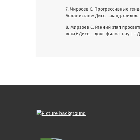
7. Мирзоев С. Прогрессивные тен
Афганистане: Дисс. …канд. филол. на
8. Мирзоев С. Ранний этап просве
века): Дисс. …докт. филол. наук. – Д