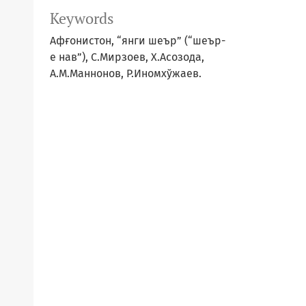
Keywords
Афғонистон, “янги шеър” (“шеър-
е нав”), С.Мирзоев, Х.Асозода,
А.М.Маннонов, Р.Иномхўжаев.