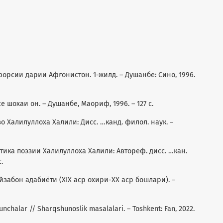
 форсии дарии Афғонистон. 1-жилд. – Душанбе: Сино, 1996.
е шохаи он. – Душанбе, Маориф, 1996. – 127 с.
во Халилуллоха Халили: Дисс. …канд. филол. наук. –
тика поэзии Халилуллоха Халили: Автореф. дисс. …кан.
.
йзабон адабиёти (ХIХ аср охири-ХХ аср бошлари). –
nchalar // Sharqshunoslik masalalari. – Toshkent: Fan, 2022.