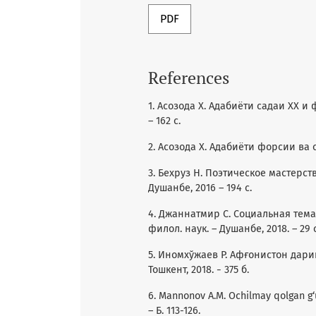
PDF
References
1. Асозода Х. Адабиёти садаи ХХ и
– 162 с.
2. Асозода Х. Адабиёти форсии ва с
3. Бехруз Н. Поэтическое мастерст
Душанбе, 2016 – 194 с.
4. Джаннатмир С. Социальная тема
филол. наук. – Душанбе, 2018. – 29 с
5. Иномхўжаев Р. Афғонистон дари
Тошкент, 2018. ˗ 375 б.
6. Mannonov A.M. Ochilmay qolgan g‘u
– Б. 113-126.