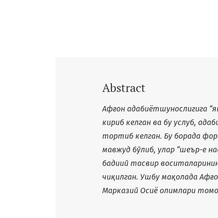
Abstract
Афғон адабиётшунослигига “ян
кириб келган ва бу услуб, ад
тортиб келган
. Бу борада ф
мавжуд бўлиб, улар “шеър-е н
бадиий тасвир воситаларинин
чиқилган. Ушбу мақолада Афғ
Марказий Осиё олимлари томо