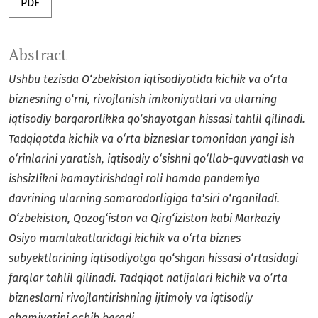
PDF
Abstract
Ushbu tezisda O‘zbekiston iqtisodiyotida kichik va o‘rta
biznesning o‘rni, rivojlanish imkoniyatlari va ularning
iqtisodiy barqarorlikka qo‘shayotgan hissasi tahlil qilinadi.
Tadqiqotda kichik va o‘rta bizneslar tomonidan yangi ish
o‘rinlarini yaratish, iqtisodiy o‘sishni qo‘llab-quvvatlash va
ishsizlikni kamaytirishdagi roli hamda pandemiya
davrining ularning samaradorligiga ta’siri o‘rganiladi.
O‘zbekiston, Qozog‘iston va Qirg‘iziston kabi Markaziy
Osiyo mamlakatlaridagi kichik va o‘rta biznes
subyektlarining iqtisodiyotga qo‘shgan hissasi o‘rtasidagi
farqlar tahlil qilinadi. Tadqiqot natijalari kichik va o‘rta
bizneslarni rivojlantirishning ijtimoiy va iqtisodiy
ahamiyatini ochib beradi.