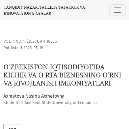
O‘ZBEKISTON IQTISODIYOTIDA KICHIK VA O‘RTA BIZNESNING 
TANQIDIY NAZAR, TAHLILIY TAFAKKUR VA
INNOVATSION G‘OYALAR
VOL. 1 NO. 9 (2025)
,
ARTICLES
Published 2025-05-18
O‘ZBEKISTON IQTISODIYOTIDA
KICHIK VA O‘RTA BIZNESNING O‘RNI
VA RIVOJLANISH IMKONIYATLARI
Axmetova Nasiba Axmetovna
Student of Tashkent State University of Economics