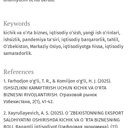
Keywords
kichik va o‘rta biznes, iqtisodiy o‘sish, yangi ish o‘rinlari,
ishsizlik, pandemiya ta’siri, iqtisodiy barqarorlik, tahlil,
O‘zbekiston, Markaziy Osiyo, iqtisodiyotga hissa, iqtisodiy
samaradorlik.
References
1. Farhodjon o'g'li, T. R., & Komiljon o'g'li, H. J. (2025).
ISHSIZLIKNI KAMAYTIRISH UCHUN KICHIK VA O'RTA
BIZNESNI RIVOJLANTIRISH. Страховой рынок
Узбекистана, 2(1), 41-42.
2. Xayrullayevich, A. S. (2025). O ‘ZBEKISTONNING EKSPORT
SALOHIYATINI OSHIRISHDA KICHIK VA O ‘RTA BIZNESNING
ROLI. Raqamli iqtisodiyot (Цифровая экономика), (11),