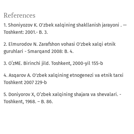
References
1. Shoniyozov K. O'zbek xalqining shakllanish jarayoni . —
Toshkent: 2001.- B. 3.
2. Elmurodov N. Zarafshon vohasi O’zbek xalqi etnik
guruhlari - Smarqand 2008: B. 4.
3. OʻzME. Birinchi jild. Toshkent, 2000-yil 155-b
4. Asqarov A. O’zbek xalqining etnogenezi va etnik tarxi
Toshkent 2007 229-b
5. Doniyorov X, O‘zbek xalqining shajara va shevalari. -
Toshkent, 1968. – B. 86.