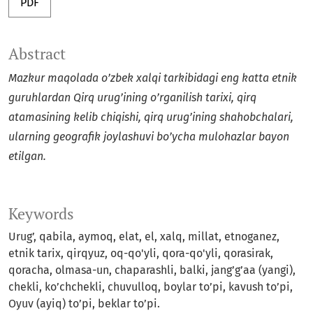
PDF
Abstract
Mazkur maqolada o’zbek xalqi tarkibidagi eng katta etnik
guruhlardan Qirq urug’ining o’rganilish tarixi, qirq
atamasining kelib chiqishi, qirq urug’ining shahobchalari,
ularning geografik joylashuvi bo’ycha mulohazlar bayon
etilgan.
Keywords
Urug’, qabila, aymoq, elat, el, xalq, millat, etnoganez,
etnik tarix, qirqyuz, oq-qo'yli, qora-qo'yli, qorasirak,
qoracha, olmasa-un, chaparashli, balki, jang’g’aa (yangi),
chekli, ko’chchekli, chuvulloq, boylar to’pi, kavush to’pi,
Oyuv (ayiq) to’pi, beklar to’pi.