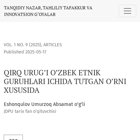
QIRQ URUG’I O’ZBEK ETNIK GURUHLARI ICHIDA TUTGAN O’RN
TANQIDIY NAZAR, TAHLILIY TAFAKKUR VA
INNOVATSION G‘OYALAR
VOL. 1 NO. 9 (2025)
,
ARTICLES
Published 2025-05-17
QIRQ URUG’I O’ZBEK ETNIK
GURUHLARI ICHIDA TUTGAN O’RNI
XUSUSIDA
Eshonqulov Umurzoq Absamat o’g’li
JDPU tarix fan o’qituvchisi