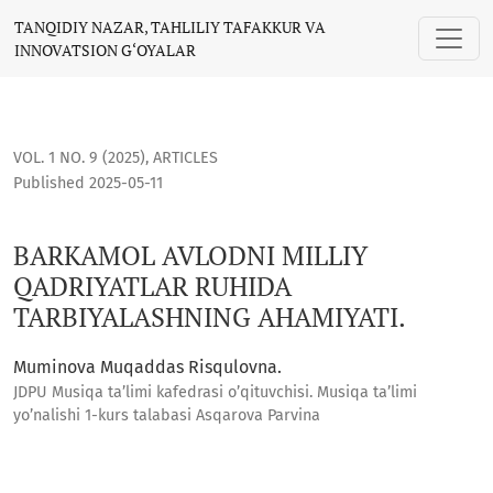
BARKAMOL AVLODNI MILLIY QADRIYATLAR RUHIDA TARBIYALA
TANQIDIY NAZAR, TAHLILIY TAFAKKUR VA
INNOVATSION G‘OYALAR
VOL. 1 NO. 9 (2025)
,
ARTICLES
Published 2025-05-11
BARKAMOL AVLODNI MILLIY
QADRIYATLAR RUHIDA
TARBIYALASHNING AHAMIYATI.
Muminova Muqaddas Risqulovna.
JDPU Musiqa ta’limi kafedrasi o’qituvchisi. Musiqa ta’limi
yo’nalishi 1-kurs talabasi Asqarova Parvina