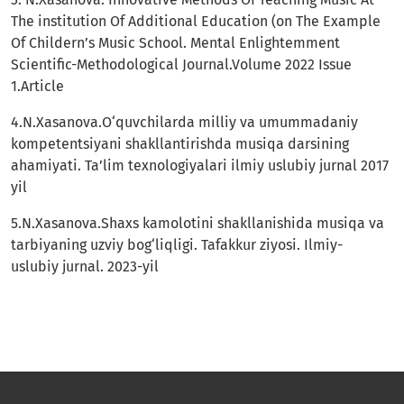
The institution Of Additional Education (on The Example
Of Childern’s Music School. Mental Enlightemment
Scientific-Methodological Journal.Volume 2022 Issue
1.Article
4.N.Xasanova.O‘quvchilarda milliy va umummadaniy
kompetentsiyani shakllantirishda musiqa darsining
ahamiyati. Ta’lim texnologiyalari ilmiy uslubiy jurnal 2017
yil
5.N.Xasanova.Shaxs kamolotini shakllanishida musiqa va
tarbiyaning uzviy bog‘liqligi. Tafakkur ziyosi. Ilmiy-
uslubiy jurnal. 2023-yil