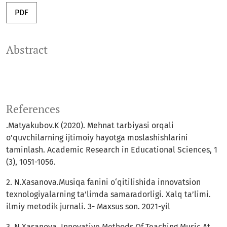
PDF
Abstract
References
.Matyakubov.K (2020). Mehnat tarbiyasi orqali
o’quvchilarning ijtimoiy hayotga moslashishlarini
taminlash. Academic Research in Educational Sciences, 1
(3), 1051-1056.
2. N.Xasanova.Musiqa fanini o‘qitilishida innovatsion
texnologiyalarning ta’limda samaradorligi. Xalq ta’limi.
ilmiy metodik jurnali. 3- Maxsus son. 2021-yil
3. N.Xasanova. Innovative Methods Of Teaching Music At