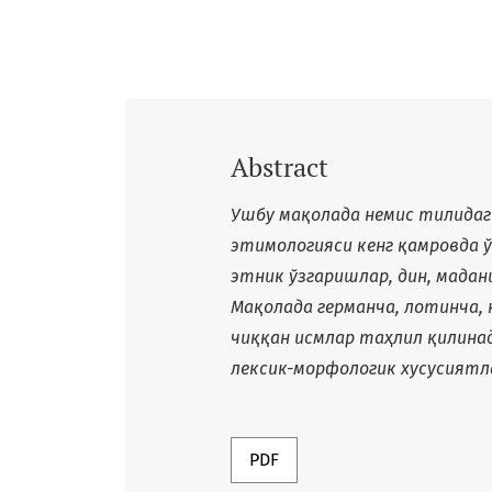
Abstract
Ушбу мақолада немис тилидаг
этимологияси кенг қамровда 
этник ўзгаришлар, дин, мада
Мақолада германча, лотинча, 
чиққан исмлар таҳлил қилинад
лексик-морфологик хусусиятл
PDF