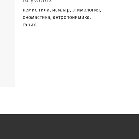
немис тили, исмлар, этимология,
ономастика, антропонимика,
тарих.