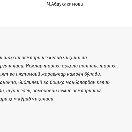
+
М.Абдухакимова
и шахсий исмларнинг келиб чиқиши ва
ўрганилади. Исмлар тарихи орқали тилнинг тарихи,
ният ва ижтимоий жараёнлар намоён бўлади.
юнонча, библиявий ва бошқа манбалардан келиб
и, шунингдек, замонавий немис исмларининг
ари ҳам кўриб чиқилади
.