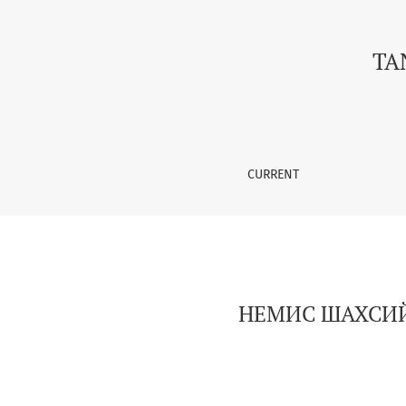
НЕМИС ШАХСИЙ ИСМЛАРИНИНГ КЕЛИБ ЧИҚ
TA
CURRENT
НЕМИС ШАХСИЙ