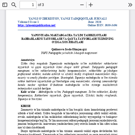
of 3
Toggle
Find
Zoom
Zoom
To
Sidebar
Out
In
YANGI O‘ZBEKISTON, YANGI TADQIQOTLAR JURNALI
Volume 
5
Issue 
1
June
2026
https://phoenixpublication.net/
Online ISSN:
3030
-
3494
____________________________________________________________________
YAPONIYADA
MAKTABGACHA
TA
’
LIM
TASHKILOTLARI
RAHBARLARINI
TAYYORLASH
VA
QAYTA
TAYYORLASH
TIZIMINING
O
‘
ZIGA
XOS
JIHATLARI
Qahhorova Iroda Olimjon qizi
TGFU Pedagogika y
o‘
nalishi
1
-
bosqich magistranti
Annotatsiya
Ushbu   ilmiy   maqolada   Yaponiyada   maktabgacha   ta’lim   tashkilotlari   rahbarlarini 
tayyorlash   va   qayta   tayyorlash   tizimi   chuqur   tahlil   qilinadi. 
Tadqiqotda   pedagogik 
menejment,   ta’lim   rahbarlarining   kasbiy   kompetensiyalari,   rahbarlikka   q
o‘
yiladigan 
professional  talablar,  malaka  oshirish  va  uzluksiz  kasbiy  rivojlanish  mexanizmlari  ilmiy
-
nazariy  va  amaliy  jihatdan  yoritilgan.  Shuningdek,  Yaponiya  maktabgacha  ta’lim  tizimida 
rahbar  kadrlarni  tayyorlashda  q
o‘
llaniladigan  aniq  mexanizmlar,  ularning  samaradorligi 
hamda    mazkur    tajribani 
O‘
zbekiston    maktabgacha    ta’lim    tizimiga    moslashtirish 
imkoniyatlari asoslab berilgan.
Kalit  s
o‘
zlar
:
M
aktabgacha 
ta’lim, 
P
edagogik  menejment, 
T
a’lim  rahbarlari, 
K
asbiy 
kompetensiya, 
R
ahbarlarni   tayyorlash, 
Q
ayta   tayyorlash, 
U
zluksiz   kasbiy   rivojlanish, 
Yaponiya ta’lim tizimi.
K
IRISH
Zamonaviy  ta’lim  tizimida  maktabgacha  ta’lim  bosqichi  shaxs  kamolotining  poydevori 
sifatida  e’tirof  etiladi.  Ushbu  bosqichda  ta’lim
-
tarbiya  jarayonining  sifatli  tashkil  etilishi, 
avvalo,  maktabgacha  ta’lim  tashkilotlari  rahbarlarining  kasbiy  tayyorgarligi 
va  boshqaruv 
kompetensiyalariga bog‘liq. Ta’lim muassasasi rahbari pedagogik jarayonni rejalashtiruvchi, 
jamoani boshqaruvchi, innovatsion yondashuvlarni joriy etuvchi hamda ta’lim sifati uchun 
mas’ul shaxs hisoblanadi.
Dunyo  tajribasida  maktabgacha  ta’lim  tizimini  samarali  tashkil  etgan  davlatlardan  biri 
Yaponiya hisoblanadi. Yaponiyada ta’lim rahbarlarini tayyorlash va qayta tayyorlash tizimi 