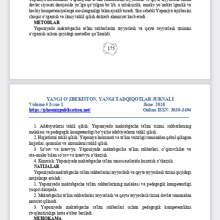
davlat siyosati darajasida y
o‘
lga q
o‘
yilgan b
o‘
lib, u uzluksizlik, amaliy y
o‘
naltiri
lganlik va 
kasbiy kompetensiyalarga asoslanganligi bilan ajralib turadi. Shu sababli Yaponiya 
tajribasini 
chuqur 
o‘
rganish va ilmiy tahlil qilish dolzarb ahamiyat kasb etadi.
M
ETODLAR
Yaponiyada  maktabgacha  ta'lim  rahbarlarini  tayyorlash  va  qayta  tayyorlash 
tizimini 
o‘
rganish uchun quyidagi metodlar q
o‘
llanildi:
175
YANGI O‘ZBEKISTON, YANGI TADQIQOTLAR JURNALI
Volume 
5
Issue 
1
June
2026
https://phoenixpublication.net/
Online ISSN:
3030
-
3494
____________________________________________________________________
1.  Adabiyotlarni  tahlil  qilish:  Yaponiyada  maktabgacha  ta'lim  tizimi,  rahbarlarning 
malakasi va pedagogik kompetentligi b
o‘
yicha adabiyotlarni tahlil qilish.
2. Hujjatlarni tahlil qilish: Yaponiya hukumati va ta'lim vazirligi tomonidan qabul qilingan 
hujjatlar, qonunlar va nizomlarni tahlil qilish.
3.  S
o‘
rov  va  intervyu:  Yaponiyada  maktabgacha  ta'lim  rahbarlari, 
o‘
qituvchilar  va
ota
-
onalar bilan s
o‘
rov va intervyu 
o‘
tkazish.
4. Kuzatish: Yaponiyada maktabgacha ta'lim muassasalarida 
kuzatish 
o‘
tkazish.
NATIJA
LAR
Yaponiyada maktabgacha ta'lim rahbarlarini tayyorlash va qayta tayyorlash tizimi quyidagi 
natijalarga erishdi:
1
. 
Yaponiyada  maktabgacha  ta'lim  rahbarlarining  malakasi  va  pedagogik  kompetentligi 
yuqori darajada.
2.
Maktabgacha ta'lim rahbarlarini tayyorlash va qayta tayyorlash tizimi davlat tomonidan 
nazorat qilinadi.
3.    Yaponiyada    maktabgacha    ta'lim    rahbarlari    uchun    pedagogik    kompetentlikni 
rivojlantirishga katta e'tibor beriladi.
MUHOKAMA