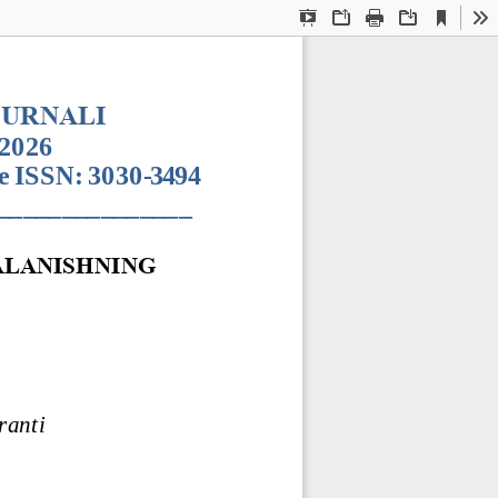
Current
Presentation
Open
Print
Download
To
View
Mode
JURNALI
y  2026
e ISSN:
3030
-
3494
_______________
LANISHNING 
ranti