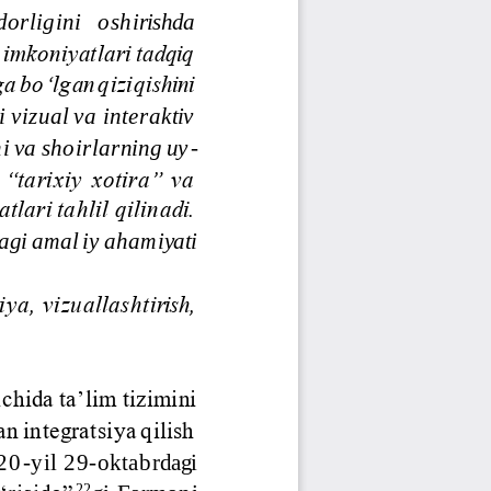
rligini   oshirishda 
imkoniyatlari tadqiq 
 bo‘lgan qiziqishini 
 vizual va interaktiv 
 va shoirlarning uy
-
“tarixiy  xotira”  va 
lari tahlil qilinadi. 
agi amal
iy ahamiyati 
ya,  vizuallashtirish, 
chida ta’lim tizimini 
n integratsiya qilish 
020
-
yil 29
-
oktabrdagi 
22