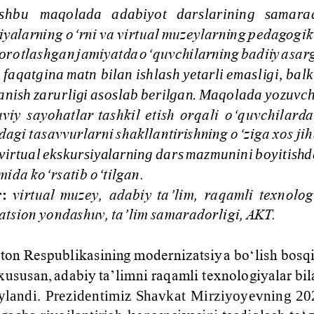
shbu   maqolada   adabiyot   darslarining   samarado
yalarning o‘rni va virtual muzeylarning pedagogik 
otlashgan jamiyatda o‘quvchilarning badiiy asarga
or
faqatgina matn bilan ishlash yetarli emasligi, balki
nish zarurligi asoslab berilgan. Maqolada yozuvchi
viy  sayohatlar tashkil  etish  orqali  o‘quvchilarda 
agi tasavvurlarni shakllantirishning o‘ziga xos jihat
irtual ekskursiyalarning dars mazmunini boyitishd
mida ko‘rsatib o‘tilgan.
r:
virtual  muzey,  adabiy  ta’lim,  raqamli  texnologi
atsion yondashuv, ta’lim samaradorligi, AKT.
ton Respublikasining modernizatsiy
a bo‘lish bosqi
 xususan, adabiy ta’limni raqamli texnologiyalar bila
ylandi.  Prezidentimiz Shavkat  Mirziyoyevning  2