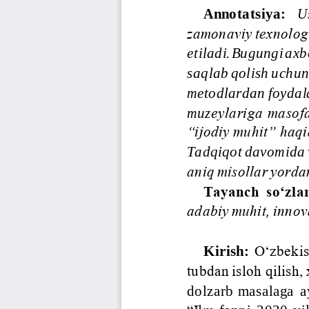
Annotatsiya:
U
zamonaviy texnologi
etiladi. Bugungi axb
saqlab qolish uchun 
metodlardan foydala
muz
eylariga  masofa
“ijodiy muhit” haqid
Tadqiqot davomida v
aniq misollar yorda
Tayanch  so‘zla
adabiy muhit, innov
O‘zbekis
Kirish:
tubdan isloh qilish,
dolzarb masalaga  a