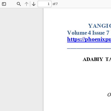
of 7
Toggle
Find
Previous
Next
Sidebar
YANGI 
Volume 4 Issue 7        
https://phoenixpu
_______________
ADABIY T
O