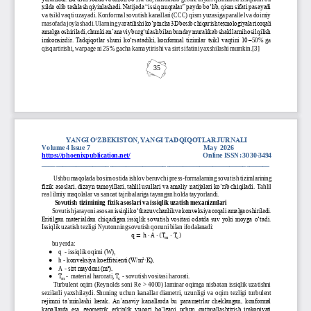
xilda olib tashlash qiyinlashadi. Natijada “issiq nuqtalar” paydo bo‘lib, qism sifati pasayadi 
va tsikl vaqti uzayadi. Konformal sovutish kanallari (CCC) qism yuzasiga parallel va doimiy 
masofada joylashadi. Ularning ya
ratilishi ko‘pincha 3D bosib chiqarish texnologiyalari orqali 
amalga oshiriladi, chunki an’anaviy burg‘ulash bilan bunday murakkab shakllarni hosil qilish 
imkonsizdir. Tadqiqotlar shuni ko‘rsatadiki, konformal tizimlar tsikl vaqtini 10
–
50%  ga  
qisqartirishi
, warpage ni 25% gacha kamaytirishi va sirt sifatini yaxshilashi mumkin.[3]
35
YANGI O‘ZBEKISTON, YANGI TADQIQOTLAR JURNALI
Volume 4 Issue 
7
May
2026
https://phoenixpublication.net/
Online ISSN:
3030
-
3494
________________________________
____________________________________
Ushbu maqolada bosim ostida ishlov beruvchi press
-
formalarning sovutish tizimlarining 
fizik asoslari, dizayn tamoyillari, tahlil usullari va amaliy natijalari ko‘rib chiqiladi. 
Tahlil 
real ilmiy maqolalar va sanoat tajribalariga tayangan holda tayyorlandi.
Sovutish tizimining fizik asoslari va issiqlik uzatish mexanizmlari
Sovutish jarayoni asosan 
issiqlik o‘tkazuvchanlik va konveksiya orqali amalga oshiriladi. 
Eritilgan materialdan chiqadigan issiqlik sovutish vositasi odatda suv yoki moyga o‘tadi. 
Issiqlik uzatish tezligi Nyutonning sovutish qonuni bilan ifodalanadi:
(
)
q
=
h
⋅
A
⋅
T
⋅
T
m
c
bu yerda:
●
q  
-
issiqlik oqimi (W),
●
h 
-
konveksiya koeffitsienti (W/m²·K),
●
A 
-
sirt maydoni (m²),
●
-
material harorati, 
-
sovutish vositasi harorati.
T
T
m
c
Turbulent oqim (Reynolds soni Re  > 4000) laminar oqimga nisbatan issiqlik uzatishni 
sezilarli yaxshilaydi
. Shuning  uchun  kanallar diametri,  uzunligi  va  oqim  tezligi  turbulent 
rejimni  ta’minlashi  kerak.  An’anaviy kanallarda bu  parametrlar cheklangan,  konformal 
kanallarda  esa  geometrik  erkinlik  yuqori  bo‘lgani  uchun  optimallashtirish  imkoniyati 