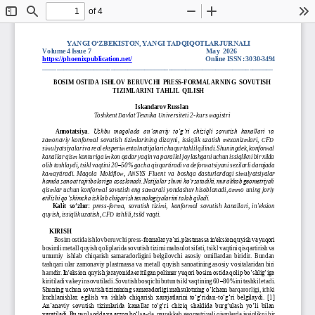
of 4
Toggle
Find
Zoom
Zoom
To
Sidebar
Out
In
YANGI O‘ZBEKISTON, YANGI TADQIQOTLAR JURNALI
Volume 4 Issue 
7
May
2026
https://phoenixpublication.net/
Online ISSN:
3030
-
3494
________________________________
____________________________________
BOSIM  OSTIDA  ISHLOV  BERUVCHI  PRESS
-
FORMALARNING  SOVUTISH 
TIZIMLARINI  TAHLIL  QILISH
Iskandarov Russlan
Toshkent Davlat Texnika Universiteti 2
-
kurs magistri
Annotatsiya
. 
Ushbu  maqolada  an’anaviy  to‘g‘ri  chiziqli  sovutish  kanallari  va 
zamonaviy  konformal  sovutish  tizimlarining dizayni,  issiqlik  uzatish  mexanizmlari,  CFD 
simulyatsiyalari va real eksperimental natijalari chuqur tahlil qilindi. Shuningdek, konformal 
kanallar q
ism konturiga imkon qadar yaqin va parallel joylashgani uchun issiqlikni bir xilda 
olib tashlaydi, tsikl vaqtini 20
–
50% gacha qisqartiradi va deformatsiyani sezilarli darajada 
kamaytiradi.  Maqola  Moldflow,  ANSYS  Fluent  va  boshqa  dasturlardagi simulyatsiyal
ar 
hamda sanoat tajribalariga asoslanadi. Natijalar shuni ko‘rsatadiki, murakkab geometriyali 
qismlar uchun konformal sovutish eng samarali yondashuv hisoblanadi, ammo  uning joriy 
etilishi qo‘shimcha ishlab chiqarish texnologiyalarini talab qiladi.
Kalit
so‘zlar:
press
-
forma,  sovutish  tizimi,  konformal  sovutish  kanallari,  in'eksion 
quyish, issiqlik uzatish, CFD tahlili, tsikl vaqti.
KIRISH
Bosim ostida ishlov beruvchi press
-
formalar ya’ni, plastmassa in'eksion quyish va yuqori 
bosimli metall quyis
h qoliplarida sovutish tizimi mahsulot sifati, tsikl vaqtini qisqartirish va 
umumiy  ishlab  chiqarish  samaradorligini  belgilovchi  asosiy  omillardan  biridir.  Bundan 
tashqari ular zamonaviy plastmassa va  metall  quyish sanoatining asosiy  vositalaridan biri 
ham
dir. In'eksion quyish jarayonida eritilgan polimer yuqori bosim ostida qolip bo‘shlig‘iga 
kiritiladi va keyin sovutiladi. Sovutish bosqichi butun tsikl vaqtining 60
–
80% ini tashkil etadi. 
Shuning uchun sovutish tizimining samaradorligi mahsulotning o‘lcham
barqarorligi, ichki 
kuchlanishlar,  egilish  va  ishlab  chiqarish  xarajatlarini to‘g‘ridan
-
to‘g‘ri  belgilaydi.  [1] 
An’anaviy  sovutish  tizimlarida  kanallar  to‘g‘ri  chiziq  shaklida  burg‘ulash  yo‘li  bilan 
yaratiladi. Bu usul sodda va arzon bo‘lsa
-
da, murakkab g
eometriyali qismlarda issiqlikni bir 